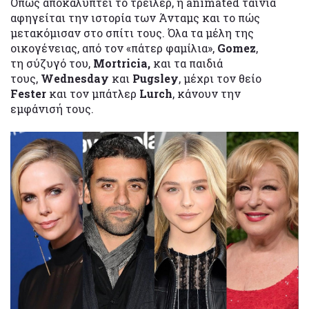
Όπως αποκαλύπτει το τρέιλερ, η animated ταινία
αφηγείται την ιστορία των Άνταμς και το πώς
μετακόμισαν στο σπίτι τους. Όλα τα μέλη της
οικογένειας, από τον «πάτερ φαμίλια»,
Gomez
,
τη σύζυγό του,
Mortricia,
και τα παιδιά
τους,
Wednesday
και
Pugsley
, μέχρι τον θείο
Fester
και τον μπάτλερ
Lurch
, κάνουν την
εμφάνισή τους.