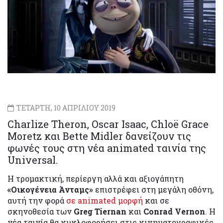
ΤΕΤΑΡΤΗ, 10 ΑΠΡΙΛΙΟΥ 2019
Charlize Theron, Oscar Isaac, Chloë Grace
Moretz και Bette Midler δανείζουν τις
φωνές τους στη νέα animated ταινία της
Universal.
Η τρομακτική, περίεργη αλλά και αξιογάπητη
«Οικογένεια Άνταμς»
επιστρέφει στη μεγάλη οθόνη,
αυτή την φορά
σε animated μορφή
και σε
σκηνοθεσία των
Greg Tiernan
και
Conrad Vernon
. Η
νέα ταινία θα κυκλοφορήσει στις κινηματογραφικές