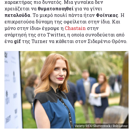
χαρακτήρας πιο δυνατός. Μια γυναίκα δεν
χρειάζεται να
θυματοποιηθεί
για να γίνει
πεταλούδα
. Το μικρό πουλί πάντα ήταν
Φοίνικας
. Η
επικρατούσα δύναμη της οφείλεται στην ίδια. Και
μόνο στην ίδια» έγραψε η
Chastain
στην
ανάρτησή της στο Twitter, η οποία συνοδεύεται από
ένα
gif
της Turner να κάθεται στον Σιδερένιο Θρόνο.
Variety/REX/Shutterstock / Rob Latour