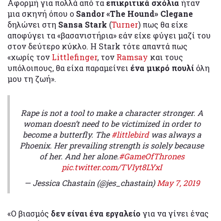
Αφορμή για πολλά από τα
επικριτικά σχόλια
ήταν
μια σκηνή όπου o
Sandor «The Hound» Clegane
δηλώνει στη
Sansa Stark
(
Turner
) πως θα είχε
αποφύγει τα «βασανιστήρια» εάν είχε φύγει μαζί του
στον δεύτερο κύκλο. Η Stark τότε απαντά πως
«χωρίς τον
Littlefinger
, τον
Ramsay
και τους
υπόλοιπους, θα είχα παραμείνει
ένα μικρό πουλί
όλη
μου τη ζωή».
Rape is not a tool to make a character stronger. A
woman doesn’t need to be victimized in order to
become a butterfly. The
#littlebird
was always a
Phoenix. Her prevailing strength is solely because
of her. And her alone.
#GameOfThrones
pic.twitter.com/TVIyt8LYxI
— Jessica Chastain (@jes_chastain)
May 7, 2019
«Ο βιασμός
δεν είναι ένα εργαλείο
για να γίνει ένας