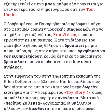
εξυπηρετηθεί σε ένα
μπαρ
, ακόμα εάν πρόκειται για
έναν αστέρα του κινηματογράφου σαν τον
Tom
Hanks
.
Ο βραβευμένος με Όσκαρ ηθοποιός πρόσφατα πήγε
στο φεστιβάλ country μουσικής
Stagecoach
, για να
στηρίξει την σύζυγό του,
Rita Wilson
, η οποία
εμφανίστηκε επί σκηνής. Κατά τη διάρκεια του
φεστιβάλ ο ηθοποιός θέλησε να
δροσιστεί
με μια
κρύα μπύρα, όμως όταν πήγε στο μπαρ
αρνήθηκαν να
τον εξυπηρετήσουν
, καθώς δεν είχε το απαραίτητο
βραχιολάκι
που να αποδεικνύει ότι
δεν είναι
ανήλικος
.
Στην εμφάνισή του στην τηλεοπτική εκπομπή της
Ellen DeGeneres, ο 62χρονος Hanks σχολίασε πως
δεν πίστευε τα αυτιά του και προσέφερε
δωρεάν
εισιτήρια
για την πρεμιέρα του
«Toy Story 4»
, όμως
οι υπάλληλοι του μπαρ ήταν
ανένδοτοι
. Μετά από
«περίπου 20 λεπτά»
λογομαχίας, οι υπάλληλοι
κάλεσαν τον
διευθυντή
του μπαρ, ο οποίος αφού