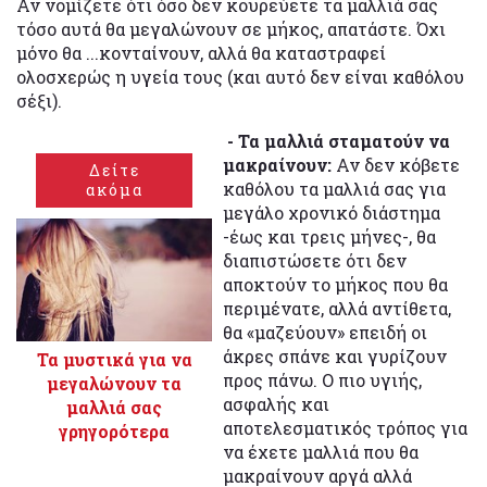
Αν νομίζετε ότι όσο δεν κουρεύετε τα μαλλιά σας
τόσο αυτά θα μεγαλώνουν σε μήκος, απατάστε. Όχι
μόνο θα ...κονταίνουν, αλλά θα καταστραφεί
ολοσχερώς η υγεία τους (και αυτό δεν είναι καθόλου
σέξι).
- Τα μαλλιά σταματούν να
μακραίνουν:
Αν δεν κόβετε
Δείτε
καθόλου τα μαλλιά σας για
ακόμα
μεγάλο χρονικό διάστημα
-έως και τρεις μήνες-, θα
διαπιστώσετε ότι δεν
αποκτούν το μήκος που θα
περιμένατε, αλλά αντίθετα,
θα «μαζεύουν» επειδή οι
άκρες σπάνε και γυρίζουν
Τα μυστικά για να
προς πάνω. Ο πιο υγιής,
μεγαλώνουν τα
ασφαλής και
μαλλιά σας
αποτελεσματικός τρόπος για
γρηγορότερα
να έχετε μαλλιά που θα
μακραίνουν αργά αλλά