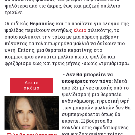
ψηλότερα από τις άκρες, έως και μαζική απώλεια
τριχών.
Οι ειδικές
θεραπείες
και τα προϊόντα για έλεγχο της
ψαλίδας περιέχουν συνήθως
έλαιο
σιλικόνης, το
οποίο καλύπτει την τρίχα με μια αόρατη μεβράνη
κάνοντας τα ταλαιπωρημένα μαλλιά να δείχουν πιο
υγιή. Επίσης, μια θεραπεία κερατίνης στο
κομμωτήριο εγγυάται μαλλιά χωρίς ψαλίδα και
φριζάρισμα έως και τρεις μήνες -χωρίς «τριμάρισμα».
- Δεν θα μπορείτε να
υποφέρετε τον πόνο:
Μετά
Δείτε
από έξι μήνες αποχής από το
ακόμα
ψαλίδισμα ή μια θεραπεία
ενδυνάμωσης, η φυσική υφή
των μακριών μαλλιών δεν θα
συμπεριφέρεται όπως θα
έπρεπε. Η βούρτσα θα
κολλάει στις αφυδατωμένες
και φριζαρισμένες τρίχες
Πώς θα μειώστε την