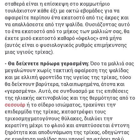
σταθερά είναι η επίσκεψη στο κομμωτήριο
τουλάχιστον κάθε έξι με οκτώ εβομάδες για να
αφαιρείτε περίπου ένα εκατοστό από τις άκρες και
να απαλλάσεστε από την ψαλίδα. Θυσιάζοντας αυτό
το ένα εκατοστό από το μήκος των μαλλιών σας, θα
έχετε μισό εκατοστό καθαρό «όφελος» ανά μήνα
(αυτός είναι ο φυσιολογικός ρυθμός επιμήκυνσης
μιας υγιούς τρίχας).
- Θα δείχνετε πρόωρα γερασμένη:
Όσο τα μαλλιά σας
μεγαλώνουν χωρίς τακτική αφαίρεση της ψαλίδας
και με ελλιπή φροντίδα της υγείας της τρίχας, τόσο
θα δείχνουν βαρύτερα, ταλαιπωρημένα, άτονα και
«γερασμένα». Αυτό, σε συνδυασμό με τις επιθέσεις
της ηλιακής ακτινοβολίας και της θερμότητας από το
σεσουάρ
ή το σίδερο ισιώματος, τραχύνει την
επιδερμίδα της τρίχας, καταστρέφει τους
τριχοσμηγματογόνους θύλακες, διαλύει την
κερατίνη μέχρι το φλοιό και αναπτύσσεται έντονη
ξηρότητα και αποδυνάμωση της τρίχας, οδηγώντας
σε εμφάνιση ψαλίδας που μπορεί να φτάσει πολύ