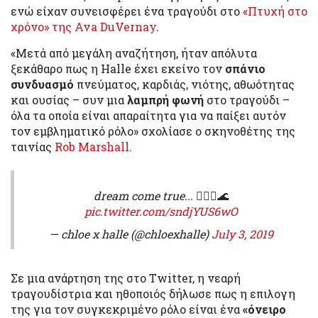
ενώ είχαν συνεισφέρει ένα τραγούδι στο
«Πτυχή στο
χρόνο» της Ava DuVernay
.
«Μετά από μεγάλη αναζήτηση, ήταν απόλυτα
ξεκάθαρο πως η Halle έχει εκείνο τον
σπάνιο
συνδυασμό
πνεύματος, καρδιάς, νιότης, αθωότητας
και ουσίας – συν μια
λαμπρή φωνή
στο τραγούδι –
όλα τα οποία είναι απαραίτητα για να παίξει αυτόν
τον εμβληματικό ρόλο» σχολίασε ο σκηνοθέτης της
ταινίας
Rob Marshall
.
dream come true... 🧜🏽‍♀️🌊
pic.twitter.com/sndjYUS6wO
— chloe x halle (@chloexhalle)
July 3, 2019
Σε μια ανάρτηση της στο Twitter, η νεαρή
τραγουδίστρια και ηθοποιός δήλωσε πως η επιλογη
της για τον συγκεκριμένο ρόλο είναι ένα
«όνειρο