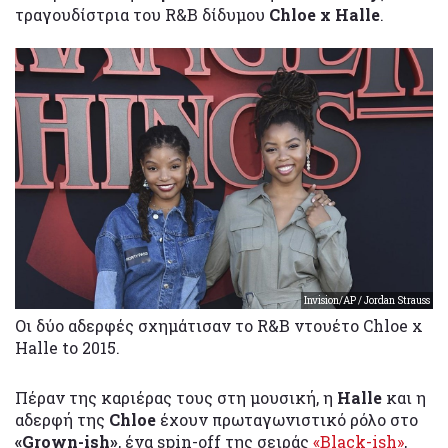
τραγουδίστρια του R&B δίδυμου
Chloe x Halle
.
Invision/AP / Jordan Strauss
Οι δύο αδερφές σχημάτισαν το R&B ντουέτο Chloe x
Halle to 2015.
Πέραν της καριέρας τους στη μουσική, η
Halle
και η
αδερφή της
Chloe
έχουν πρωταγωνιστικό ρόλο στο
«Grown-ish»
, ένα spin-off της σειράς
«Black-ish»
,