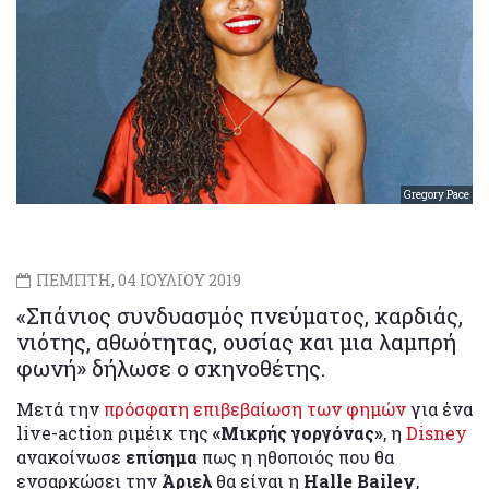
Gregory Pace
ΠΕΜΠΤΗ, 04 ΙΟΥΛΙΟΥ 2019
«Σπάνιος συνδυασμός πνεύματος, καρδιάς,
νιότης, αθωότητας, ουσίας και μια λαμπρή
φωνή» δήλωσε ο σκηνοθέτης.
Μετά την
πρόσφατη επιβεβαίωση των φημών
για ένα
live-action ριμέικ της
«Μικρής γοργόνας»
, η
Disney
ανακοίνωσε
επίσημα
πως η ηθοποιός που θα
ενσαρκώσει την
Άριελ
θα είναι η
Halle Bailey
,