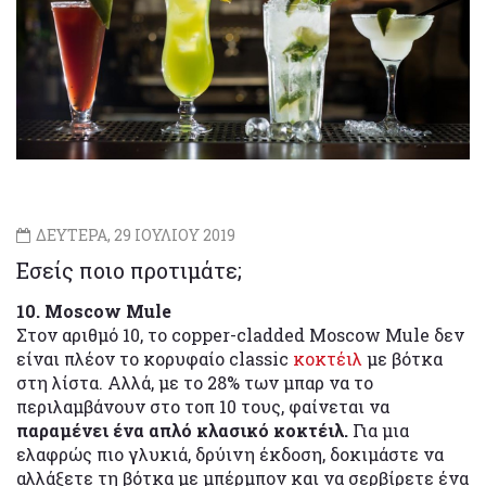
ΔΕΥΤΕΡΑ, 29 ΙΟΥΛΙΟΥ 2019
Εσείς ποιο προτιμάτε;
10. Moscow Mule
Στον αριθμό 10, το copper-cladded Moscow Mule δεν
είναι πλέον το κορυφαίο classic
κοκτέιλ
με βότκα
στη λίστα. Αλλά, με το 28% των μπαρ να το
περιλαμβάνουν στο τοπ 10 τους, φαίνεται να
παραμένει ένα απλό κλασικό κοκτέιλ.
Για μια
ελαφρώς πιο γλυκιά, δρύινη έκδοση, δοκιμάστε να
αλλάξετε τη βότκα με μπέρμπον και να σερβίρετε ένα