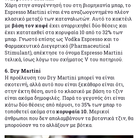
Χάρη στην αναγέννησή του στη βιομηχανία μπαρ, το
Espresso Martini είναι ένα αναζωογονημένο πλέον
κλασικό μεταξύ των καταναλωτών. Αυτό το κοκτέιλ
με
βάση τον καφέ
έχει αναρριχηθεί δύο θέσεις και
έχει καταταχθεί στα κορυφαία 10 από το 32% των
μπαρ. Γνωστό επίσης ως Vodka Espresso και το
Φαρμακευτικό Διεγερτικό (Pharmaceutical
Stimulant), απέκτησε το όνομα Espresso Martini
τελικά, ίσως λόγω του σχήματος V του ποτηριού.
6. Dry Martini
Η προέλευση του Dry Martini μπορεί να είναι
σκοτεινή, αλλά αυτό που είναι ξεκάθαρο είναι ότι,
στην έκτη θέση, αυτό το κλασικό με βάση το τζιν
είναι ακόμα δημοφιλές. Παρά το γεγονός ότι είναι
κάτω δύο θέσεις από πέρυσι, το 35% των μπαρ το
τοποθετεί ακόμα στα
κορυφαία 10.
Μερικοί
άνθρωποι που δεν απολαμβάνουν τα βοτανικά τζιν, θα
μπορούσαν να το αλλάξουν με βότκα.