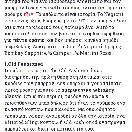
αίτημά του για ένα ισχυρότερο Americano και τον
μπάρμαν Fosco Scarselli ο οποίος αντικατέστησε την
σόδα με
τζιν
. Τα υπόλοιπα είναι ιστορία. Το Negroni
είναι ένας άξιος δρομέας, με το 19% των μπαρ να λέει
ότι είναι το κλασικό τους νούμερο ένα. Αυτό το
iconic ιταλικό κοκτέιλ βρίσκεται
στη δεύτερη θέση
για πέντε χρόνια
και δεν υπάρχει κανένα σημάδι
αμφιβολίας. Δοκιμάστε το Dante’s Negroni: 1 μέρος
Bombay Sapphire, ¾ Campari, ¾ Martini Rossi.
1.Old Fashioned
Για πέμπτο έτος το The Old Fashioned έχει
διατηρήσει την πρώτη θέση στη λίστα και στις
καρδιές των μπάρμαν. Δεν υπάρχει σίγουρα τίποτα
εκτός μόδας για αυτό το
αμερικανικό whiskey
classic.
Όπως και πέρυσι, σχεδόν το 30% των
ερωτηθέντων μπαρ δήλωσε ότι ήταν το νούμερο ένα
κλασικό κοκτέιλ που πωλούσε. Με οποιοδήποτε
τρόπο και να έχει αναφερθεί σε όλη την ιστορία, ένα
Bittered Sling, κοκτέιλ ή Old Fashioned ένα πράγμα
παραμένει το ίδιο, η δημοτικότητά του.