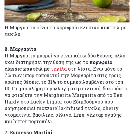
Η Μαργαρίτα είναι το κορυφαίο κλασικό κοκτέιλ με
τεκίλα
8. Μαργαρίτα
Η Μαργαρίτα μπορεί να είναι κάτω δύο θέσεις, αλλά
έχει διατηρήσει την θέση της ως το
κορυφαίο
classic κοκτέιλ με
τεκίλα
στη λίστα. Ενώ μόνο το
7% των μπαρ τοποθετεί την Μαργαρίτα στις τρεις
πρώτες θέσεις, το 31% το συμπεριλαμβάνει στο τοπ
10. Για μια πλήρη παραλλαγή στη συνταγή, δοκιμάστε
να φτιάξετε την Margherita Margarita από το Ben
Hardy στο Lucky Liquor του Εδιμβούργου που
χρησιμοποιεί mozzarella-infused τεκίλα, cherry
ντοματίνια, βασιλικό, σέλινο, lime, νέκταρ αγαύης
και bitter πορτοκάλι.
7. Espresso Martini