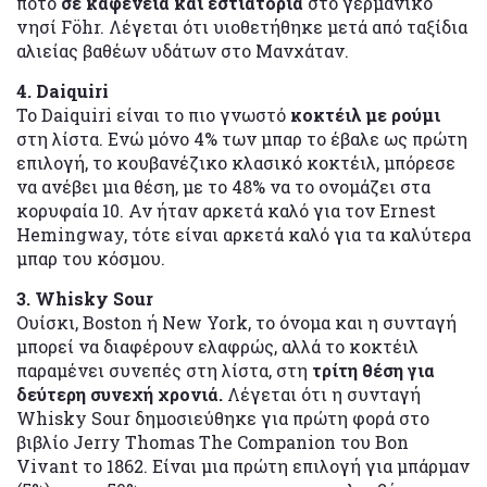
ποτό
σε καφενεία και εστιατόρια
στο γερμανικό
νησί Föhr. Λέγεται ότι υιοθετήθηκε μετά από ταξίδια
αλιείας βαθέων υδάτων στο Μανχάταν.
4. Daiquiri
Το Daiquiri είναι το πιο γνωστό
κοκτέιλ με ρούμι
στη λίστα. Ενώ μόνο 4% των μπαρ το έβαλε ως πρώτη
επιλογή, το κουβανέζικο κλασικό κοκτέιλ, μπόρεσε
να ανέβει μια θέση, με το 48% να το ονομάζει στα
κορυφαία 10. Αν ήταν αρκετά καλό για τον Ernest
Hemingway, τότε είναι αρκετά καλό για τα καλύτερα
μπαρ του κόσμου.
3. Whisky Sour
Ουίσκι, Boston ή New York, το όνομα και η συνταγή
μπορεί να διαφέρουν ελαφρώς, αλλά το κοκτέιλ
παραμένει συνεπές στη λίστα, στη
τρίτη θέση για
δεύτερη συνεχή χρονιά.
Λέγεται ότι η συνταγή
Whisky Sour δημοσιεύθηκε για πρώτη φορά στο
βιβλίο Jerry Thomas The Companion του Bon
Vivant το 1862. Είναι μια πρώτη επιλογή για μπάρμαν