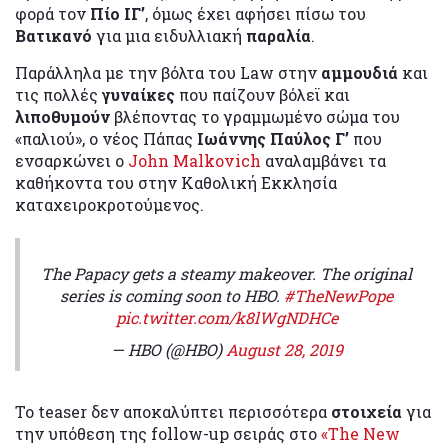
φορά τον
Πίο ΙΓ’
, όμως έχει αφήσει πίσω του
Βατικανό
για μια ειδυλλιακή
παραλία
.
Παράλληλα με την βόλτα του Law στην
αμμουδιά
και
τις πολλές
γυναίκες
που παίζουν βόλεϊ και
λιποθυμούν
βλέποντας το γραμμωμένο σώμα του
«παλιού», ο νέος Πάπας
Ιωάννης Παύλος Γ’
που
ενσαρκώνει ο
John Malkovich
αναλαμβάνει τα
καθήκοντα του στην Καθολική Εκκλησία
καταχειροκροτούμενος.
The Papacy gets a steamy makeover. The original
series is coming soon to HBO.
#TheNewPope
pic.twitter.com/k8lWgNDHCe
— HBO (@HBO)
August 28, 2019
Το teaser δεν αποκαλύπτει περισσότερα
στοιχεία
για
την υπόθεση της follow-up σειράς στο
«The New