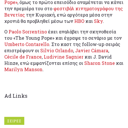
Pope»
, όμως το πρώτο επεισόδιο αναμένεται να κάνει
την πρεμιέρα του στο
φεστιβάλ κινηματογράφου της
Βενετίας
την Κυριακή, ενώ αργότερα μέσα στην
χρονιά θα προβληθεί μέσω των
ΗΒΟ
και
Sky
.
Ο
Paolo Sorrentino
έχει αναλάβει την σκηνοθεσία
του «The Young Pope» και έγραψε το σενάριο με τον
Umberto Contarello
. Στο καστ της follow-up σειράς
επιστρέφουν οι
Silvio Orlando
,
Javier Cámara
,
Cécile de France
,
Ludivine Sagnier
και J. David
Hinze, ενώ εμφανίζονται επίσης οι
Sharon Stone
και
Marilyn Manson
.
Ad Links
ΣΕΙΡΕΣ