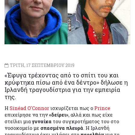
ΤΡΙΤΗ, 17 ΣΕΠΤΕΜΒΡΙΟΥ 2019
«Έφυγα τρέχοντας από το σπίτι του και
κρύφτηκα πίσω από ένα δέντρο» δήλωσε η
Ιρλανδή τραγουδίστρια για την εμπειρία
της.
Η
Sinéad O'Connor
ισχυρίζεται πως ο
Prince
επιχείρησε να την
«δείρει»
, αλλά και πως είχε
στείλει μια
γυναίκα
του συγκροτήματος του στο
νοσοκομείο με
σπασμένα πλευρά
. Η Ιρλανδή
τραγουδίστρια έχει μιλήσει στο
παρελθόν
για το