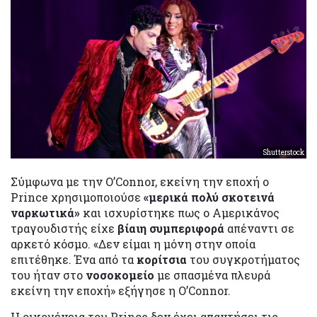
Shutterstock
Σύμφωνα με την O’Connor, εκείνη την εποχή ο
Prince χρησιμοποιούσε
«μερικά πολύ σκοτεινά
ναρκωτικά»
και ισχυρίστηκε πως ο Αμερικάνος
τραγουδιστής είχε
βίαιη συμπεριφορά
απέναντι σε
αρκετό κόσμο. «Δεν είμαι η μόνη στην οποία
επιτέθηκε. Ένα από τα
κορίτσια
του συγκροτήματος
του ήταν στο
νοσοκομείο
με σπασμένα πλευρά
εκείνη την εποχή» εξήγησε η O’Connor.
Η οικογένεια του Prince δεν έχει απαντήσει τις