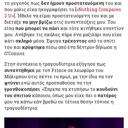
το γεγονός πως
δεν ήμουν προστατευόμενη
του και
που μόλις είχα ηχογραφήσει το [
«Nothing Compares
2 U»
]. Ήθελε να είμαι προστατευόμενη του και με
διέταξε
να μην βρίζω
στις συνεντεύξεις μου. Του
είπα
που μπορεί να πάει
και τότε κινήθηκε εναντίον
μου. Ανέβηκε τις σκάλες πήρε ένα μαξιλάρι που είχε
κάτι
σκληρό
μέσα. Έφυγα
τρέχοντας
από το σπίτι
του και
κρύφτηκα
πίσω από ένα δέντρο» δήλωσε η
O’Connor.
Στην συνέχεια η τραγουδίστρια εξήγησε πως
συναντήθηκε
με τον Prince σε λεωφόρο του
Μάλιμπου στις πέντε το πρωί, με την ίδια να τον
φτύνει
ενώ αυτός προσπαθούσε να την
γρονθοκοπήσει
. «Έπρεπε να χτυπήσω το
κουδούνι
του σπιτιού
κάποιου, όπως μου είχε πει ο
πατέρας
μου να κάνω εάν βρεθώ σε τέτοια θέση» τόνισε η
τραγουδίστρια.