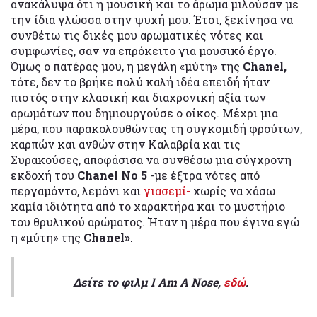
ανακάλυψα ότι η μουσική και το άρωμα μιλούσαν με
την ίδια γλώσσα στην ψυχή μου. Έτσι, ξεκίνησα να
συνθέτω τις δικές μου αρωματικές νότες και
συμφωνίες, σαν να επρόκειτο για μουσικό έργο.
Όμως ο πατέρας μου, η μεγάλη «μύτη» της
Chanel,
τότε, δεν το βρήκε πολύ καλή ιδέα επειδή ήταν
πιστός στην κλασική και διαχρονική αξία των
αρωμάτων που δημιουργούσε ο οίκος. Μέχρι μια
μέρα, που παρακολουθώντας τη συγκομιδή φρούτων,
καρπών και ανθών στην Καλαβρία και τις
Συρακούσες, αποφάσισα να συνθέσω μια σύγχρονη
εκδοχή του
Chanel No 5
-με έξτρα νότες από
περγαμόντο, λεμόνι και
γιασεμί-
χωρίς να χάσω
καμία ιδιότητα από το χαρακτήρα και το μυστήριο
του θρυλικού αρώματος. Ήταν η μέρα που έγινα εγώ
η «μύτη» της
Chanel»
.
Δείτε το φιλμ I Am A Nose,
εδώ
.