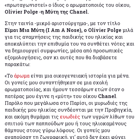
«πρωταγωνιστεί» ο ίδιος ο αρωματοποιός του οίκου,
Olivier Polge -η Μύτη της Chanel.
Στην ταινία -μικρό αριστούργημα-, με τον τίτλο
Είμαι Μια Μύτη (I Am A Nose), ο Olivier Polge
μιλά
για τις αναμνήσεις της παιδικής του ηλικίας και
αποκαλύπτει την επιθυμία του να συνθέτει νότες και
να δημιουργεί συμφωνίες, μέσα από προσωπικές
εξομολογήσεις, σαν κι αυτές που θα διαβάσετε
παρακάτω:
«Το
άρωμα
είναι μια οικογενειακή ιστορία για μένα.
Οι γονείς μου συναντήθηκαν σε μια σχολή
αρωματοποιίας, και ήμουν τεσσάρων ετών όταν ο
πατέρας μου έγινε η «μύτη» του οίκου
Chanel
.
Παρόλο που μεγάλωσα στο Παρίσι, οι μυρωδιές της
παιδικής μου ηλικίας συνδέονται με την Προβηγκία,
και ακόμη θυμάμαι τις
ευωδιές
των υγρών λίθων του
σπιτιού των παππούδων μου ή τους ηλιοκαμένους
θάμνους στους γύρω λόφους. Οι γονείς μου
αγαπούσαν τη ζωγραφική, γι’ αυτό δεν έχει φύγει