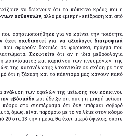
εχίζουν να δείχνουν ότι το κόκκινο κρέας και η
όνιων ασθενειών
, αλλά με «μικρή» επίδραση και από
ο που χρησιμοποιήθηκε για να κρίνει την ποιότητα
ν έχει σχεδιαστεί για να αξιολογεί διατροφικά
ες που αφορούν δοκιμές σε φάρμακα, πράγμα που
λαττώματα. Σκεφτείτε ότι αν η ίδια μεθοδολογία
ση καπνίσματος και καρκίνου των πνευμόνων, της
ιών, της κατανάλωσης λαχανικών σε σχέση με την
σμό ότι η ζάχαρη και το κάπνισμα μας κάνουν κακό
μια ανάλυση των οφελών της μείωσης του κόκκινου
 την εβδομάδα
και έδειξε ότι αυτή η μικρή μείωση
 κόσμο στο συμπέρασμα ότι δεν υπάρχει σοβαρό
τό, όμως, είναι παρόμοιο με το να λέμε στον κόσμο
ό 20 στα 13 την ημέρα, θα έχει μικρό όφελος, οπότε