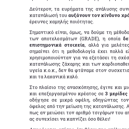
Δεύτερον, τα ευρήματα της ανάλυσης συν
κατανάλωσή του
αυξάνουν τον κίνδυνο χρ
έρευνες χαμηλής ποιότητας.
Σημαντικό είναι, όμως, να δούμε τη μέθοδ
των αποτελεσμάτων (GRADE), η οποία
δε
επιστημονικά στοιχεία
, αλλά για μελέτ
σημαίνει ότι η μεθοδολογία έχει πολλά ε
χρησιμοποιούνταν για να εξετάσει τη σχέ
κατανάλωσης ζάχαρης και των καρδιοπαθε
υγεία κ.ο.κ., δεν θα φτάναμε στον συσχετι
και τα λαχανικά καλό.
Στο πλαίσιο της ανασκόπησης, έγινε και 
και επεξεργασμένου κρέατος σε
3 μερίδες
οδήγησε σε μικρά οφέλη, οδηγώντας τον
όφελος από την μείωση της κατανάλωσης. Αυ
πως αν μειώσει τον αριθμό τσιγάρων του απ
ας συνεχίσει να καπνίζει όσο θέλει!