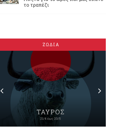
το τραπέζι
ΖΩΔΙΑ