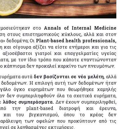
ημοσιεύτηκαν στο
Annals of Internal Medicine
ση στους επιστημονικούς κύκλους, αλλά και στον
έα» δεδομένα; Οι
Plant-based health professionals,
αι σίγουρα αξίζει να είστε ενήμεροι και για τις
 αξιοσέβαστοι γιατροί και επαγγελματίες υγείας
ατα, με τον ίδιο τρόπο που κάποτε εναντιώνονταν
 το κάπνισμα δεν προκαλεί καρκίνο των πνευμόνων.
 ευρήματα αυτά
δεν βασίζονται σε νέα μελέτη
, αλλά
 δεδομένων. Η επιλογή αυτή των δεδομένων ήταν
εγάλο όγκο ευρημάτων που θεωρήθηκε χαμηλής
 αν δεν συμπεριληφθούν όλα τα σχετικά ευρήματα,
σε
λάθος συμπεράσματα.
Δεν έχουν συμπεριληφθεί,
από την plant-based διατροφή και έρευνα,
ς και του βιγκανισμού, όπου το κρέας δεν
 παράλειψη των οφελών που προκύπτουν από τις
ηγεί σε λανθασμένες εκτιμήσεις.