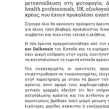
μετεκπαίδευση στη φυτοφαγία, Δ
health professionals, UK, αξιολογο
κρέας, που έχουν προκαλέσει ανασ
Σίγουρα όλοι θα ακούσατε πρόσφατη έρευνα
για όλους τόσο βλαβερό, προκαλώντας διχα
συμβαίνει και ποια είναι τελικά η αλήθεια;
Η νέα έρευνα πραγματοποιήθηκε από την
και Dalhousie
του Καναδά και τα ευρήματά
έχει μικρή επίδραση στην υγεία, συστήνο
να καταναλώνουν τα τωρινά επίπεδα κρέατο
Πιο συγκεκριμένα, οι ερευνητές πρα
επικεντρώθηκαν σε τυχαιοποιημένες, ελεγχ
στην παρατήρηση, με στόχο να βρουν την
κρέατος όσον αφορά τους καρδιομεταβολ
γενικές γραμμές έδειξαν ότι δεν υπήρχ
κατανάλωσης κρέατος και του κινδύνου για
περιπτώσεις βρέθηκε πολύ μικρή μείωση 
λιγότερες μερίδες κόκκινου ή επεξεργασμ