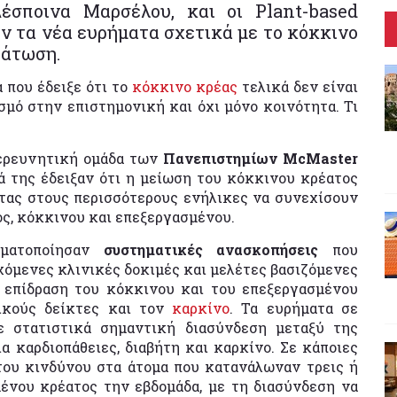
έσποινα Μαρσέλου, και οι Plant-based
ύν τα νέα ευρήματα σχετικά με το κόκκινο
τάτωση.
 που έδειξε ότι το
κόκκινο κρέας
τελικά δεν είναι
σμό στην επιστημονική και όχι μόνο κοινότητα. Τι
 ερευνητική ομάδα των
Πανεπιστημίων McMaster
 της έδειξαν ότι η μείωση του κόκκινου κρέατος
ντας στους περισσότερους ενήλικες να συνεχίσουν
ς, κόκκινου και επεξεργασμένου.
γματοποίησαν
συστηματικές ανασκοπήσεις
που
όμενες κλινικές δοκιμές και μελέτες βασιζόμενες
 επίδραση του κόκκινου και του επεξεργασμένου
ικούς δείκτες και τον
καρκίνο
. Τα ευρήματα σε
ε στατιστικά σημαντική διασύνδεση μεταξύ της
 καρδιοπάθειες, διαβήτη και καρκίνο. Σε κάποιες
του κινδύνου στα άτομα που κατανάλωναν τρεις ή
ένου κρέατος την εβδομάδα, με τη διασύνδεση να