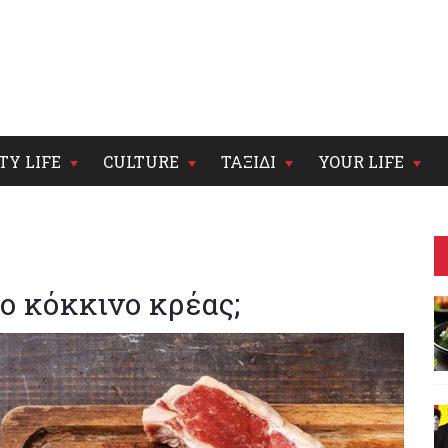
TY LIFE
CULTURE
ΤΑΞΙΔΙ
YOUR LIFE
το κόκκινο κρέας;