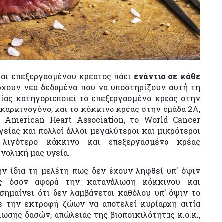
αι επεξεργασμένου κρέατος πάει
ενάντια σε κάθε
χουν νέα δεδομένα που να υποστηρίζουν αυτή τη
ίας κατηγοριοποιεί το επεξεργασμένο κρέας στην
ι καρκινογόνο, και το κόκκινο κρέας στην ομάδα 2Α,
Η American Heart Association, το World Cancer
είας και πολλοί άλλοι μεγαλύτεροι και μικρότεροι
 λιγότερο κόκκινο και επεξεργασμένο κρέας
νολική μας υγεία.
ην ίδια τη μελέτη πως δεν έχουν ληφθεί υπ’ όψιν
ες
όσον αφορά την κατανάλωση κόκκινου και
σημαίνει ότι δεν λαμβάνεται καθόλου υπ’ όψιν το
ε την εκτροφή ζώων να αποτελεί κυρίαρχη αιτία
σης δασών, απώλειας της βιοποικιλότητας κ.ο.κ.,