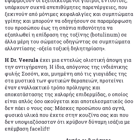
εφαρμόζουν οι εξειδικευμένοι γιατροί, εντούτοις,
υπάρχουν συχνά ανεπιθύμητες παρενέργειες, που
ξεκινούν από μόνιμες κεφαλαλγίες και συμπτώματα
γρίπης και μπορούν να οδηγήσουν σε παραμόρφωση
του προσώπου έως τη σπάνια πιθανότητα να
εξαπλωθεί η επίδραση της τοξίνης (botulinum) σε
άλλα μέρη του σώματος οδηγώντας σε συμπτώματα
αλλαντίασης -οξεία τοξική δηλητηρίαση».
Η Dr. Veerula
έχει μια εντελώς ολιστική άποψη για
την αντιγήρανση. Η ίδια, απόγονος της ινδιάνικης
φυλής Σοσόνι, και, μυημένη από τις γιαγιάδες της
στα μυστικά των φυτικών θεραπειών, προτείνει
έναν εναλλακτικό τρόπο πρόληψης και
αποκατάστασης της χαλαρής επιδερμίδας, ο οποίος
είναι απλός όσο ακούγεται και αποτελεσματικός όσο
δεν πάει ο νους σας: Μάσκες προσώπου από αγνά,
φυσικά υλικά που έχετε στην κουζίνα σας και που
δεν υποψιαζόσασταν ότι κρύβουν δύναμη ισάξια με
επέμβαση facelift!