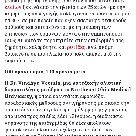
μείωση της παραγωγής φυσικών προστατευτικών
ελαίων
ξεκινά από την ηλικία των 25 ετών -με την
κάμψη της παραγωγής κολλαγόνου να έχει αφετηρία
τα 30 -, σε μια πορεία που εξελίσσεται με σταθερούς
ρυθμούς και επιταχύνεται με τη μείωση των
επιπέδων των ορμονών κοντά στην εμμηνόπαυση.
Ίσως γι’ αυτό να παρατητείτε στην επιδερμίδα σας
ξηρότητα, χαλαρότητα και
ρυτίδες,
ενώ ακόμη
βρίσκεστε σε μια ηλικία που πολύ απέχει από την
«ωριμότητα».
100 χρόνια πριν, 100 χρόνια μετά...
Η Dr. Vindhya Veerula, μια κατεξοχήν ολιστική
δερματολόγος με έδρα στο Northeast Ohio Medical
University, η
οποία ερευνά και εφαρμόζει
παραδοσιακές μεθόδους αντιγήρανσης με σκοπό την
όσο το δυνατόν μεγαλύτερη πρόληψη της γήρανσης
από μέσα προς τα έξω, λέει: «Σίγουρα, η διαδικασία
γήρανσης της επιδερμίδας θα είχε απολύτως
φυσιολογική ηλικιακή εξέλιξη στην όψη των