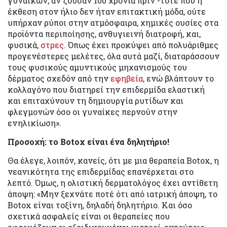
γυναικών, αν ζούσαν 100 χρόνια πριν -τότε που η
έκθεση στον ήλιο δεν ήταν επιτακτική μόδα, ούτε
υπήρχαν ρύποι στην ατμόσφαιρα, χημικές ουσίες στα
προϊόντα περιποίησης, ανθυγιεινή διατροφή, και,
φυσικά,
στρες.
Όπως έχει προκύψει από πολυάριθμες
προγενέστερες μελέτες, όλα αυτά μαζί, διαταράσσουν
τους φυσικούς αμυντικούς μηχανισμούς του
δέρματος σχεδόν από την
εφηβεία,
ενώ βλάπτουν το
κολλαγόνο που διατηρεί την επιδερμίδα ελαστική
και επιταχύνουν τη δημιουργία ρυτίδων και
φλεγμονών όσο οι γυναίκες περνούν στην
ενηλικίωση».
Προσοχή: τo Botox είναι ένα δηλητήριο!
Θα έλεγε, λοιπόν, κανείς, ότι με μια θεραπεία Botox, η
νεανικότητα της επιδερμίδας επανέρχεται στο
λεπτό. Όμως, η ολιστική δερματολόγος έχει αντίθετη
άποψη: «Μην ξεχνάτε ποτέ ότι από ιατρική άποψη, το
Botox είναι τοξίνη, δηλαδή δηλητήριο. Και όσο
σχετικά ασφαλείς είναι οι θεραπείες που