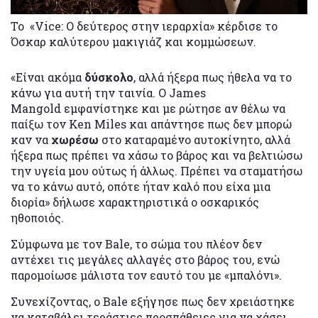
Το «Vice: O δεύτερος στην ιεραρχία» κέρδισε το
Όσκαρ καλύτερου μακιγιάζ και κομμώσεων.
«Είναι ακόμα
δύσκολο
, αλλά ήξερα πως ήθελα να το
κάνω για αυτή την ταινία. Ο James
Mangold εμφανίστηκε και με ρώτησε αν θέλω να
παίξω τον Ken Miles και απάντησε πως δεν μπορώ
καν να
χωρέσω
στο καταραμένο αυτοκίνητο, αλλά
ήξερα πως πρέπει να χάσω το βάρος και να βελτιώσω
την υγεία μου ούτως ή άλλως. Πρέπει να σταματήσω
να το κάνω αυτό, οπότε ήταν καλό που είχα μια
διορία» δήλωσε χαρακτηριστικά ο οσκαρικός
ηθοποιός.
Σύμφωνα με τον Bale, το σώμα του πλέον δεν
αντέχει τις μεγάλες αλλαγές στο βάρος του, ενώ
παρομοίωσε μάλιστα τον εαυτό του με «μπαλόνι».
Συνεχίζοντας, ο Bale εξήγησε πως δεν χρειάστηκε
να καταβάλει τεράστιες προσπάθειες για να χάσει