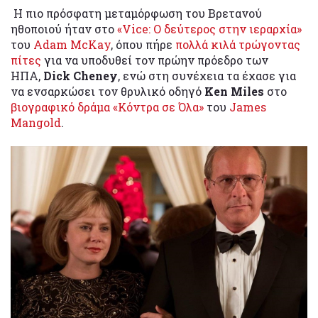
Η πιο πρόσφατη μεταμόρφωση του Βρετανού
ηθοποιού ήταν στο
«Vice: O δεύτερος στην ιεραρχία»
του
Adam McKay
, όπου πήρε
πολλά κιλά τρώγοντας
πίτες
για να υποδυθεί τον πρώην πρόεδρο των
ΗΠΑ,
Dick Cheney
, ενώ στη συνέχεια τα έχασε για
να ενσαρκώσει τον θρυλικό οδηγό
Ken Miles
στο
βιογραφικό δράμα «Κόντρα σε Όλα»
του
James
Mangold
.