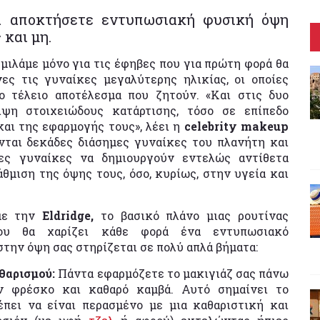
να αποκτήσετε εντυπωσιακή φυσική όψη
 και μη.
 μιλάμε μόνο για τις έφηβες που για πρώτη φορά θα
νες τις γυναίκες μεγαλύτερης ηλικίας, οι οποίες
 τέλειο αποτέλεσμα που ζητούν. «Και στις δυο
ιψη στοιχειώδους κατάρτισης, τόσο σε επίπεδο
αι της εφαρμογής τους», λέει η
celebrity makeup
νται δεκάδες διάσημες γυναίκες του πλανήτη και
ερες γυναίκες να δημιουργούν εντελώς αντίθετα
θμιση της όψης τους, όσο, κυρίως, στην υγεία και
με την
Eldridge,
το βασικό πλάνο μιας ρουτίνας
ου θα χαρίζει κάθε φορά ένα εντυπωσιακό
την όψη σας στηρίζεται σε πολύ απλά βήματα:
αθαρισμού:
Πάντα εφαρμόζετε το μακιγιάζ σας πάνω
 φρέσκο ​​και καθαρό καμβά. Αυτό σημαίνει το
πει να είναι περασμένο με μια καθαριστική και