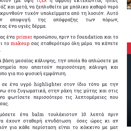
οσιόν (με υφή
τζελ
ή αφρού) εκτελώντας ήπιες
άζ και μετά, να ξεπλυθείτε με μπόλικο καθαρό νερό
ακρυνθούν τυχόν υπολείμματα από τη λοσιόν. Αυτό
ην αποφυγή της απόφραξης των πόρων,
ας ένα υγιές δέρμα.
τας ένα
primer
προσώπου, πριν το foundation και το
ει το
makeup
σας σταθερότερο όλη μέρα. να κάνετε
.
ά βάση μεσαίας κάλυψης, την οποία θα απλώσετε με
 σημεία που απαιτούν περισσότερη κάλυψη και
ωπο για πιο φυσική εμφάνιση.
ε ένα υγρό highlighter στον ίδιο τόνο με την
άνω στα ζυγωματικά, στην ράχη της μύτης και στις
να φωτίσετε περισσότερο τις λεπτομέρειες που
σας.
ρμόσετε ένα balm τουλάχιστον 10 λεπτά πριν
 να έχουν σταθερή ενυδάτωση όσες ώρες κι αν
όν για κάθε περίσταση είναι το κόκκινο με ματ