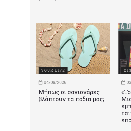
YOUR LIFE
ΣΙ
04/08/2026
03
Μήπως οι σαγιονάρες
«Το
βλάπτουν τα πόδια μας;
Mια
εμπ
ται
επο