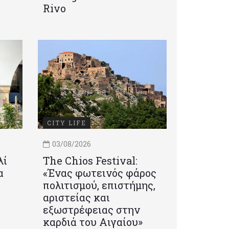
Rivo
CITY LIFE
03/08/2026
λί
Τhe Chios Festival:
α
«Ένας φωτεινός φάρος
πολιτισμού, επιστήμης,
αριστείας και
εξωστρέφειας στην
καρδιά του Αιγαίου»