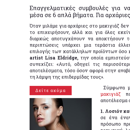
Επαγγελματικές συμβουλές για 
μέσα σε 6 απλά βήματα. Για αρχάριες
Όταν μιλάμε για αρχάριες στο μακιγιάζ δεν
το επιχειρήσουν, αλλά και για όλες εκεί
διαρκώς αποτυγχάνουν να αποκτήσουν το
περιπτώσεις υπάρχει μια τεράστια έλλε
επιλογής των κατάλληλων προϊόντων όσο κ
artist Lisa Eldridge,
την οποία εμπιστεύο
συνεχίζει: «Αυτό, οδηγεί τις περισσότ
αποτελέσματα, τόσο όσον αφορά στην αναβά
τη λάμψη της επιδερμίδας τους».
Σύμφωνα 
Δείτε ακόμα
μακιγιάζ
π
αποτέλεσμα σ
1. Λοσιόν κ
σε ένα έναν
πρόσωπο πρέ