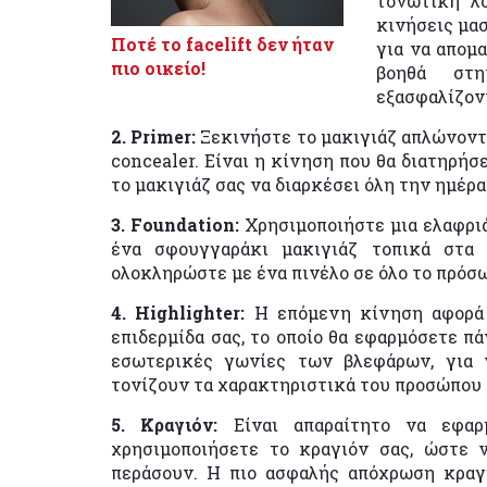
τονωτική λ
κινήσεις μασ
Ποτέ το facelift δεν ήταν
για να απομ
πιο οικείο!
βοηθά στ
εξασφαλίζοντ
2. Primer:
Ξεκινήστε το μακιγιάζ απλώνον
concealer. Είναι η κίνηση που θα διατηρήσ
το μακιγιάζ σας να διαρκέσει όλη την ημέρα
3. Foundation:
Χρησιμοποιήστε μια ελαφρι
ένα σφουγγαράκι μακιγιάζ τοπικά στα
ολοκληρώστε με ένα πινέλο σε όλο το πρόσ
4. Highlighter:
Η επόμενη κίνηση αφορά σ
επιδερμίδα σας, το οποίο θα εφαρμόσετε π
εσωτερικές γωνίες των βλεφάρων, για 
τονίζουν τα χαρακτηριστικά του προσώπου 
5. Κραγιόν:
Είναι απαραίτητο να εφα
χρησιμοποιήσετε το κραγιόν σας, ώστε
περάσουν. Η πιο ασφαλής απόχρωση κραγι