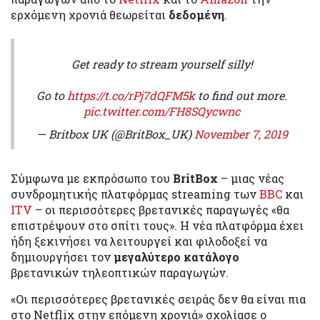
ερχόμενη χρονιά θεωρείται
δεδομένη
.
Get ready to stream yourself silly!
Go to
https://t.co/rPj7dQFM5k
to find out more.
pic.twitter.com/FH8SQycwnc
— Britbox UK (@BritBox_UK)
November 7, 2019
Σύμφωνα με εκπρόσωπο του
BritBox
– μιας νέας
συνδρομητικής πλατφόρμας streaming των
BBC
και
ITV
– οι περισσότερες βρετανικές παραγωγές «θα
επιστρέψουν στο σπίτι τους». Η νέα πλατφόρμα έχει
ήδη ξεκινήσει να λειτουργεί και φιλοδοξεί να
δημιουργήσει τον
μεγαλύτερο κατάλογο
βρετανικών τηλεοπτικών παραγωγών.
«Οι περισσότερες βρετανικές σειράς δεν θα είναι πια
στο Netflix στην επόμενη χρονιά» σχολίασε ο