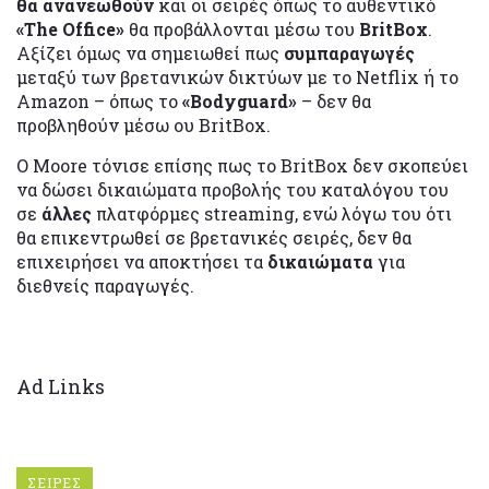
θα ανανεωθούν
και οι σειρές όπως το αυθεντικό
«The Office»
θα προβάλλονται μέσω του
BritBox
.
Αξίζει όμως να σημειωθεί πως
συμπαραγωγές
μεταξύ των βρετανικών δικτύων με το Netflix ή το
Amazon – όπως το
«Bodyguard»
– δεν θα
προβληθούν μέσω ου BritBox.
Ο Moore τόνισε επίσης πως το BritBox δεν σκοπεύει
να δώσει δικαιώματα προβολής του καταλόγου του
σε
άλλες
πλατφόρμες streaming, ενώ λόγω του ότι
θα επικεντρωθεί σε βρετανικές σειρές, δεν θα
επιχειρήσει να αποκτήσει τα
δικαιώματα
για
διεθνείς παραγωγές.
Ad Links
ΣΕΙΡΕΣ