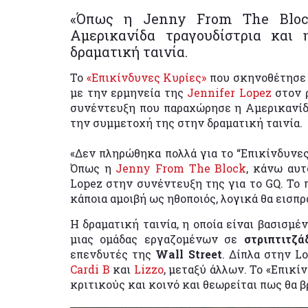
«Όπως η Jenny From The Bloc
Αμερικανίδα τραγουδίστρια και
δραματική ταινία.
Το
«Επικίνδυνες Κυρίες»
που σκηνοθέτησε
με την ερμηνεία της
Jennifer Lopez
στον 
συνέντευξη που παραχώρησε η Αμερικανίδα
την συμμετοχή της στην δραματική ταινία.
«Δεν πληρώθηκα πολλά για το “Επικίνδυνε
Όπως η
Jenny From The Block
, κάνω αυ
Lopez στην συνέντευξη της για το GQ. Το 
κάποια αμοιβή ως ηθοποιός, λογικά θα εισπρ
Η δραματική ταινία, η οποία είναι βασισμέ
μιας ομάδας εργαζομένων σε
στριπτιτζ
επενδυτές της
Wall Street
. Δίπλα στην L
Cardi B
και
Lizzo
, μεταξύ άλλων. Το «Επικί
κριτικούς και κοινό και θεωρείται πως θα 