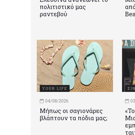
πολιτιστικό μας
από
ραντεβού
Be
YOUR LIFE
ΣΙ
04/08/2026
03
Μήπως οι σαγιονάρες
«Το
βλάπτουν τα πόδια μας;
Mια
εμπ
ται