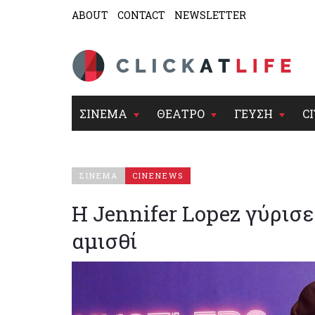
ABOUT
CONTACT
NEWSLETTER
ΣΙΝΕΜΑ
ΘΕΑΤΡΟ
ΓΕΥΣΗ
CI
ΣΙΝΕΜΑ
CINENEWS
Η Jennifer Lopez γύρισε
αμισθί