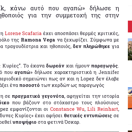
k, κάνω αυτό που αγαπώ» δήλωσε η
 ηθοποιός για την συμμετοχή της στην
 η
Lorene Scafaria
έχει αποσπάσει θερμές κριτικές,
ρόλο της
Ramona Vega
να ξεχωρίζει. Σύμφωνα με
 τραγουδίστρια και ηθοποιός,
δεν πληρώθηκε
για
ς Κυρίες”. Το έκανα
δωρεάν
και ήμουν
παραγωγός
.
τό που
αγαπώ
» δήλωσε χαρακτηριστικά η Jennifer
περιοδικό σημειώνει πως αν και η Lopez δεν έλαβε
άξει ένα
ποσοστό
των κερδών ως παραγωγός
νη σε
πραγματικά γεγονότα
, αφηγείται την ιστορία
άδικο
που βάζουν στο στόχαστρο τους πλούσιους
opez εμφανίζονται οι
Constance Wu
,
Lili Reinhart
,
νδυνες Κυρίες» έχει αφήσει
θετικές εντυπώσεις
σε
βρεθεί
υποψήφιο
στα φετινά Όσκαρ.