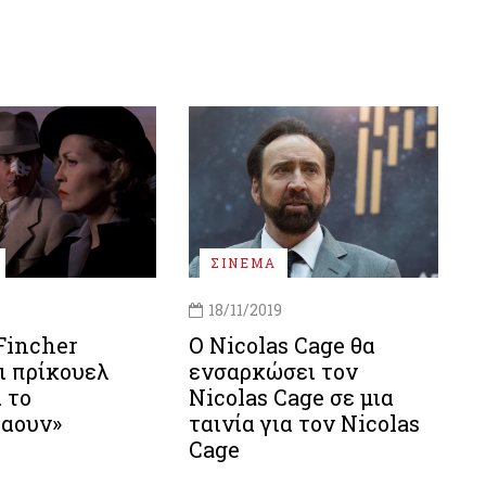
ΣΙΝΕΜΑ
18/11/2019
Fincher
Ο Nicolas Cage θα
ι πρίκουελ
ενσαρκώσει τον
α το
Nicolas Cage σε μια
ταουν»
ταινία για τον Nicolas
Cage