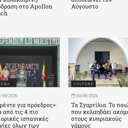
δραση στο Apollon
Αύγουστο
ach
ΝΕΜΑ
CULTURE
/08/2026
03/08/2026
ρέντε για πρόεδρος»:
Τα Σγαρτίλια: Το που
 από τις 4 πιο
που κελαηδάει ακόμ
ορικές ισπανικές
στους κυπριακούς
νίες όλων των
γάμους