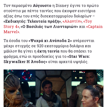
Τον περασμένο
Αύγουστο
η Disney έγινε το πρώτο
στούντιο με πέντε ταινίες που έκοψαν εισιτήρια
αξίας άνω του ενός δισεκατομμυρίου δολαρίων –
«Εκδικητές: Τελευταία πράξη»
,
«Αλαντίν»
,
«Toy
Story 4»
,
«Ο Βασιλιάς των Λιονταριών»
και
«Captain
Marvel»
.
Τα έσοδα του
«Ψυχρά κι Ανάποδα 2»
ανέρχονται
μέχρι στιγμής σε 920 εκατομμύρια δολάρια και
μάλλον θα γίνει η
έκτη ταινία
που θα σπάσει το
φράγμα, ενώ οι προσδοκίες για το
«Star Wars:
Skywalker Η Άνοδος»
είναι αρκετά υψηλές.