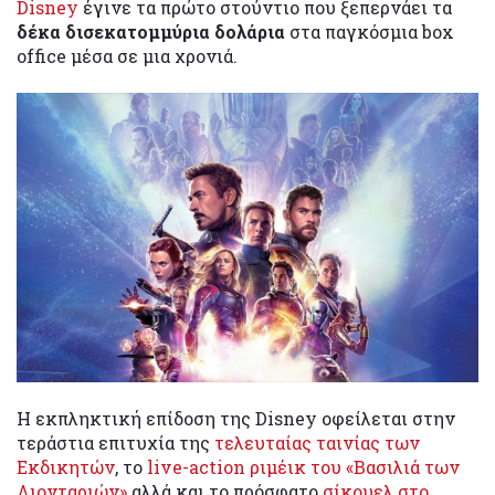
Disney
έγινε τα πρώτο στούντιο που ξεπερνάει τα
δέκα δισεκατομμύρια δολάρια
στα παγκόσμια box
office μέσα σε μια χρονιά.
Η εκπληκτική επίδοση της Disney οφείλεται στην
τεράστια επιτυχία της
τελευταίας ταινίας των
Εκδικητών
, το
live-action ριμέικ του «Βασιλιά των
Λιονταριών»
αλλά και το πρόσφατο
σίκουελ στο