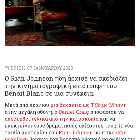
ΤΡΙΤΗ, 07 ΙΑΝΟΥΑΡΙΟΥ 2020
Ο Rian Johnson ήδη άρχισε να σχεδιάζει
την κινηματογραφική επιστροφή του
Benoit Blanc σε μια συνέχεια.
Μετά από περίπου
μια δεκαετία ως Τζέιμς Μποντ
στην μεγάλη οθόνη, ο
Daniel Craig
αποφάσισε να
αποσυρθεί τελικά από την κατασκοπία
και να
επεκτείνει τους δραματικούς ορίζοντες τους. Η νέα
ταινία μυστηρίου του
Rian Johnson
με τίτλο
«Στα
μαχαίρια»
βρίσκει τον Βρετανό ηθοποιό να αφήνει τις