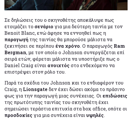
Σε δηλώσεις του ο σκηνοθέτης αποκάλυψε πως
ετοιμάζει το
σενάριο
για μια δεύτερη ταινία με τον
Benoit Blanc, ενώ άφησε να εννοηθεί πως η
παραγωγή
της ταινίας θα μπορούσε μάλιστα να
ξεκινήσει σε περίπου
ένα χρόνο
. Ο παραγωγός
Ram
Bergman
, με τον οποίο ο Johnson συνεργάζεται επί
σειρά ετών, φέρεται μάλιστα να υποστήριξε πως ο
Daniel Craig είναι
ανοιχτός
στο ενδεχόμενο να
επιστρέψει στον ρόλο του.
Παρά τα σχέδια του Johnson και το ενδιαφέρον του
Craig, η
Lionsgate
δεν έχει δώσει ακόμα το πράσινο
φως για την παραγωγή μιας συνέχειας. Οι
επιδώσεις
της πρωτότυπης ταινίας του σκηνοθέτη έχει
σημειώσει τεράστια επιτυχία στα box office, οπότε οι
προσδοκίες
για μια συνέχεια είναι
υψηλές
.