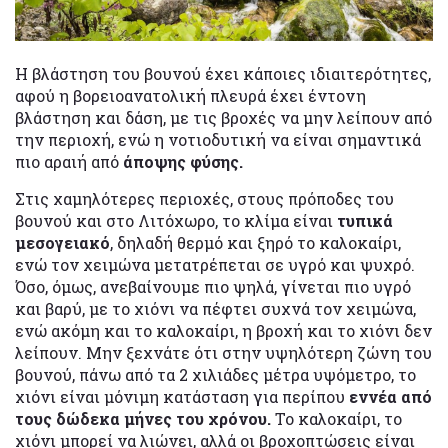
Η βλάστηση του βουνού έχει κάποιες ιδιαιτερότητες,
αφού η βορειοανατολική πλευρά έχει έντονη
βλάστηση και δάση, με τις βροχές να μην λείπουν από
την περιοχή, ενώ η νοτιοδυτική να είναι σημαντικά
πιο αραιή από
άποψης φύσης.
Στις χαμηλότερες περιοχές, στους πρόποδες του
βουνού και στο Λιτόχωρο, το κλίμα είναι
τυπικά
μεσογειακό
, δηλαδή θερμό και ξηρό το καλοκαίρι,
ενώ τον χειμώνα μετατρέπεται σε υγρό και ψυχρό.
Όσο, όμως, ανεβαίνουμε πιο ψηλά, γίνεται πιο υγρό
και βαρύ, με το χιόνι να πέφτει συχνά τον χειμώνα,
ενώ ακόμη και το καλοκαίρι, η βροχή και το χιόνι δεν
λείπουν. Μην ξεχνάτε ότι στην υψηλότερη ζώνη του
βουνού, πάνω από τα 2 χιλιάδες μέτρα υψόμετρο, το
χιόνι είναι μόνιμη κατάσταση για περίπου
εννέα από
τους δώδεκα μήνες του χρόνου.
Το καλοκαίρι, το
χιόνι μπορεί να λιώνει, αλλά οι βροχοπτώσεις είναι