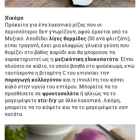
Χικάμα
Πρόκειτα για ένα λαχανικό ρίζας που οι
περισσότεροι δεν γνωρίζουν, αφού έρχεται από το
Μεξικό. Αποδίδει
λίγες θερμίδες
(50 ανά φλιτζάνι),
είναι τραγανό, έχει μια ελαφρώς γλυκιά γεύση που
θυμίζει στο βάθος καρύδι και θα μπορούσε να
χαρακτηριστεί ως η
μεξικάνικη γλυκοπατάτα
. Είναι
πλούσιο σε κάλιο, το οποίο βοηθά στο φούσκωμα, ενώ
ταυτόχρονα η βιταμίνη C του ενισχύει την
παραγωγή κολλαγόνου
και η ινουλίνη του κάνει
καλό στην υγεία του εντέρου. Μπορείτε να το
προσθέσετε σε
φρουτοσαλάτα
ή αλλιώς να το
μαγειρέψετε
stir-fry
με άλλα λαχανικά. Ακόμη,
μπορείτε να το κόψετε και να το μαγειρέψετε σαν
πατάτα.