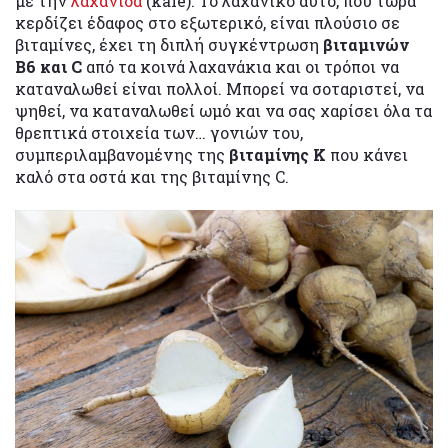
με την
λαχανίδα
(kale). Το λαχανικό αυτό, που τώρα
κερδίζει έδαφος στο εξωτερικό, είναι πλούσιο σε
βιταμίνες, έχει τη διπλή συγκέντρωση
βιταμινών
B6 και C
από τα κοινά λαχανάκια και οι τρόποι να
καταναλωθεί είναι πολλοί. Μπορεί να σοταριστεί, να
ψηθεί, να καταναλωθεί ωμό και να σας χαρίσει όλα τα
θρεπτικά στοιχεία των… γονιών του,
συμπεριλαμβανομένης της
βιταμίνης Κ
που κάνει
καλό στα οστά και της βιταμίνης C.