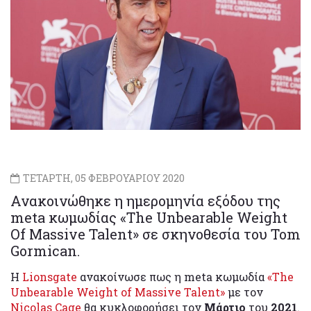
ΤΕΤΑΡΤΗ, 05 ΦΕΒΡΟΥΑΡΙΟΥ 2020
Ανακοινώθηκε η ημερομηνία εξόδου της
meta κωμωδίας «The Unbearable Weight
Of Massive Talent» σε σκηνοθεσία του Tom
Gormican.
Η
Lionsgate
ανακοίνωσε πως η meta κωμωδία
«The
Unbearable Weight of Massive Talent»
με τον
Nicolas Cage
θα κυκλοφορήσει τον
Μάρτιο
του
2021
.