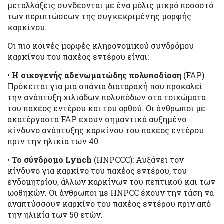
μεταλλάξεις συνδέονται με ένα μόλις μικρό ποσοστό
των περιπτώσεων της συγκεκριμένης μορφής
καρκίνου.
Οι πιο κοινές μορφές κληρονομικού συνδρόμου
καρκίνου του παχέος εντέρου είναι:
•
Η οικογενής αδενωματώδης πολυποδίαση
(FAP).
Πρόκειται για μια σπάνια διαταραχή που προκαλεί
την ανάπτυξη χιλιάδων πολυπόδων στα τοιχώματα
του παχέος εντέρου και του ορθού. Οι άνθρωποι με
ακατέργαστα FAP έχουν σημαντικά αυξημένο
κίνδυνο ανάπτυξης καρκίνου του παχέος εντέρου
πριν την ηλικία των 40.
•
Το σύνδρομο Lynch
(HNPCCC): Αυξάνει τον
κίνδυνο για καρκίνο του παχέος εντέρου, του
ενδομητρίου, άλλων καρκίνων του πεπτικού και των
ωοθηκών. Οι άνθρωποι με HNPCC έχουν την τάση να
αναπτύσσουν καρκίνο του παχέος εντέρου πριν από
την ηλικία των 50 ετών.