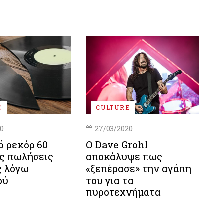
E
CULTURE
20
27/03/2020
ό ρεκόρ 60
Ο Dave Grohl
ις πωλήσεις
αποκάλυψε πως
ς λόγω
«ξεπέρασε» την αγάπη
ού
του για τα
πυροτεχνήματα