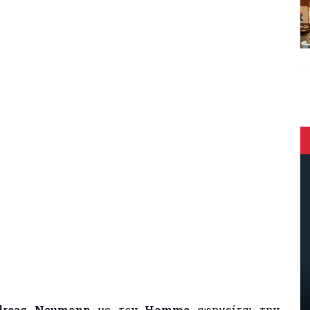
reas Neumann
με τον
Homme
αφηγείται την