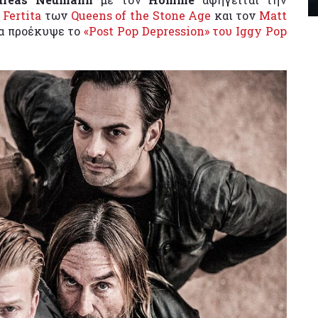
 Fertita
των
Queens of the Stone Age
και τον
Matt
ία προέκυψε το
«Post Pop Depression» του Iggy Pop