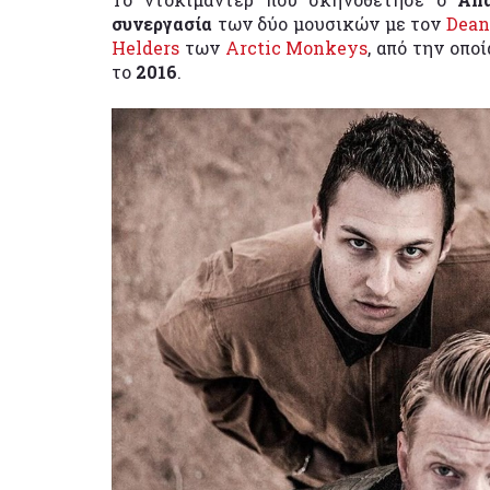
συνεργασία
των δύο μουσικών με τον
Dean
Helders
των
Arctic Monkeys
, από την οπο
το
2016
.