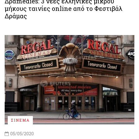
Δράmedies: 3 νέες ελληνικές μικρού
μήκους ταινίες online από το Φεστιβάλ
Δράμας
ΣΙΝΕΜΑ
05/05/2020