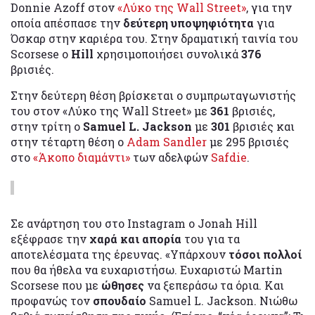
Donnie Azoff στον
«Λύκο της Wall Street»
, για την
οποία απέσπασε την
δεύτερη υποψηφιότητα
για
Όσκαρ στην καριέρα του. Στην δραματική ταινία του
Scorsese ο
Hill
χρησιμοποιήσει συνολικά
376
βρισιές.
Στην δεύτερη θέση βρίσκεται ο συμπρωταγωνιστής
του στον «Λύκο της Wall Street» με
361
βρισιές,
στην τρίτη ο
Samuel L. Jackson
με
301
βρισιές και
στην τέταρτη θέση ο
Adam Sandler
με 295 βρισιές
στο
«Άκοπο διαμάντι»
των αδελφών
Safdie
.
Σε ανάρτηση του στο Instagram ο Jonah Hill
εξέφρασε την
χαρά και απορία
του για τα
αποτελέσματα της έρευνας. «Υπάρχουν
τόσοι πολλοί
που θα ήθελα να ευχαριστήσω. Ευχαριστώ Martin
Scorsese που με
ώθησες
να ξεπεράσω τα όρια. Και
προφανώς τον
σπουδαίο
Samuel L. Jackson. Νιώθω