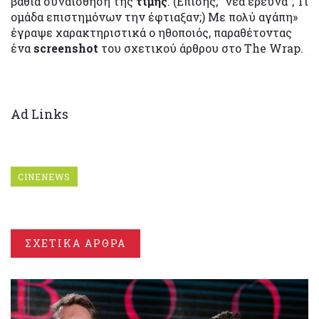
βαθιά συναίσθηση της
τιμής
. (Επίσης, “νέα έρευνα”; Τι
ομάδα επιστημόνων την έφτιαξαν;) Με πολύ αγάπη»
έγραψε χαρακτηριστικά ο ηθοποιός, παραθέτοντας
ένα
screenshot
του σχετικού άρθρου στο The Wrap.
Ad Links
CINENEWS
ΣΧΕΤΙΚΑ ΑΡΘΡΑ