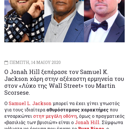
ΠΕΜΠΤΗ, 14 ΜΑΙΟΥ 2020
Ο Jonah Hill ξεπέρασε τον Samuel K.
Jackson χάρη στην αξέχαστη ερμηνεία του
στον «Λύκο της Wall Street» του Martin
Scorsese.
Ο
Samuel L. Jackson
μπορεί να έχει γίνει γνωστός
για τους ιδιαίτερα
αθυρόστομους χαρακτήρες
που
ενσαρκώνει
στην μεγάλη οθόνη
, όμως ο πραγματικός
«βασιλιάς των βρισιών» είναι ο
Jonah Hill
. Σύμφωνα
μάλιστα με έρευνα που έκανε το
Buzz Bingo
, ο