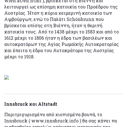
wien.at/en.html ), βρίσκεται στη Βιέννη και
λειτουργεί ως επίσημη κατοικία του Προέδρου της
Αυστρίας. Ήταν η κύρια χειμερινή κατοικία των
Αψβούργων, ενώ το Παλάτι Schönbrunn που
βρίσκεται επίσης στη Βιέννη, ήταν η θερινή
κατοικία τους. Από το 1438 μέχρι το 1583 και από το
1612 μέχρι το 1806 ήταν η έδρα των βασιλέων και
αυτοκρατόρων της Αγίας Ρωμαϊκής Αυτοκρατορίας
και έπειτα η έδρα του Αυτοκράτορα της Αυστρίας
μέχρι το 1918.
Innsbruck και Altstadt
Περιτριγυρισμένο από χιονισμένα βουνά, το
Innsbruck ( www.innsbruck.info ) θα σας κάνει να
αισθανθείτε εντελώς ασήμαντοι καταμεσής της