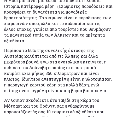
Η Αυστρία είναι μια χώρα που διαθέτει πλούσια
ιστορία, πανέμορφα μέρη, ξεχωριστές παραδόσεις και
προσφέρει τη δυνατότητα για μοναδικές
δραστηριότητες. Το χειμώνα είναι ο παράδεισος των
χειμερινών σπορ, αλλά και το καλοκαίρι και τις
άλλες εποχές, γεμίζει από τουρίστες που θαυμάζουν
τα μαγευτικά τοπία των Άλπεων και τα αμέτρητα
αξιοθέατα.
Περίπου το 60% της συνολικής έκτασης της
Αυστρίας καλύπτεται από τις Άλπεις και άλλα
μικρότερα βουνά, ενώ στα ανατολικά εκτείνεται η
πεδιάδα του Δούναβη ο οποίος στο αυστριακό
κομμάτι έχει μήκος 350 χιλιομέτρων και είναι
πλωτός. Ιδιαίτερα ανεπτυγμένη είναι η υλοτομία και
η παραγωγή χαρτιού χάρη στα πολλά δάση, ενώ
επίσης ανεπτυγμένη είναι και η βαριά βιομηχανία.
Αν λοιπόν σχεδιάζετε ένα ταξίδι στη χώρα του
Μότσαρτ και του Φρόυντ, σας ενθαρρύνουμε
παρουσιάζοντάς σας 10 τουριστικά αξιοθέατα που