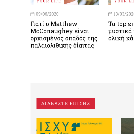
YOUR LIFE
YOUR LI
09/06/2020
13/03/202
Γιατί ο Matthew
Τα top ε
McConaughey είναι
μυστικά 
ορκισμένος οπαδός της
ολική κ
παλαιολιθικής δίαιτας
ΔΙΑΒΑΣΤΕ ΕΠΙΣΗΣ