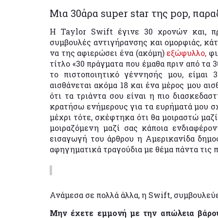
Μια 30άρα super star της pop, παρα
Η Taylor Swift έγινε 30 χρονών και, π
συμβουλές αντιγήρανσης και ομορφιάς, κάτι
να της αφιερώσει ένα (ακόμη)
εξώφυλλο,
φι
τίτλο «30 πράγματα που έμαθα πριν από τα 3
το πιστοποιητικό γέννησής μου, είμαι 3
αισθάνεται ακόμα 18 και ένα μέρος μου αι
ότι τα τριάντα σου είναι η πιο διασκεδασ
κρατήσω ενήμερους για τα ευρήματά μου σχ
μέχρι τότε, σκέφτηκα ότι θα μοιραστώ μαζί
μοιραζόμενη μαζί σας κάποια ενδιαφέρον
εισαγωγή του άρθρου η Αμερικανίδα δημοφ
αφηγηματικά τραγούδια με θέμα πάντα τις 
Ανάμεσα σε πολλά άλλα, η Swift, συμβουλεύε
Μην έχετε εμμονή με την απώλεια βάρο