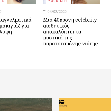
FE
YOUR LIFE
0
04/02/2020
παγγελματικά
Μια 40χρονη celebrity
μακιγιάζ για
αισθητικός
άλυψη
αποκαλύπτει τα
μυστικά της
παρατεταμένης νιότης