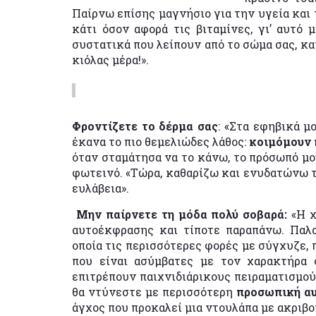
Παίρνω επίσης μαγνήσιο για την υγεία και 
κάτι όσον αφορά τις βιταμίνες, γι’ αυτό 
συστατικά που λείπουν από το σώμα σας, κα
κιόλας μέρα!».
Φροντίζετε το δέρμα σας
: «Στα εφηβικά μ
έκανα το πιο θεμελιώδες λάθος:
κοιμόμουν 
όταν σταμάτησα να το κάνω, το πρόσωπό μου
φωτεινό. «Τώρα, καθαρίζω και ενυδατώνω τ
ευλάβεια».
Μην παίρνετε τη μόδα πολύ σοβαρά:
«Η χ
αυτοέκφρασης και τίποτε παραπάνω. Παλα
οποία τις περισσότερες φορές με σύγχυζε,
που είναι ασύμβατες με τον χαρακτήρα 
επιτρέπουν παιχνιδιάρικους πειραματισμούς.
θα ντύνεστε με περισσότερη
προσωπική α
άγχος που προκαλεί μια ντουλάπα με ακριβο