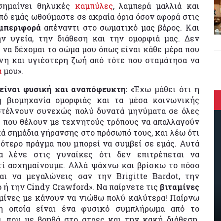
 σημαίνει θηλυκές
καμπύλες
, λαμπερά μαλλιά και
πό εμάς ωθούμαστε σε ακραία όρια όσον αφορά στις
υμπεριφορά
απέναντι στο σωματικό μας βάρος. Και
ην υγεία, την διάθεση και την ομορφιά μας. Δεν
 να δέχομαι το σώμα μου όπως είναι κάθε μέρα που
ένη και υγιέστερη ζωή από τότε που σταμάτησα να
α
μου».
είναι φυσική και αναπόφευκτη:
«Έχω μάθει ότι η
η βιομηχανία ομορφιάς και τα μέσα κοινωνικής
τέλνουν συνεχώς πολύ δυνατά μηνύματα σε όλες
ς που θέλουν με τεχνητούς τρόπους να απαλλαγούν
ά σημάδια γήρανσης στο πρόσωπό τους, και λέω ότι
ρότερο πράγμα που μπορεί να συμβεί σε εμάς. Αυτά
α λένε στις γυναίκες ότι δεν επιτρέπεται να
τί ασχημαίνουμε. Αλλά ψάχνω και βρίσκω το πόσο
αι να μεγαλώνεις σαν την Brigitte Bardot, την
 ή την Cindy Crawford». Να παίρνετε τις
βιταμίνες
ταμίνες με κάνουν να νιώθω πολύ καλύτερα! Παίρνω
 η οποία είναι ένα φυσικό συμπλήρωμα από το
ι, που με βοηθά στο στρες και την κακή διάθεση.