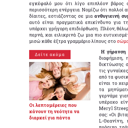
εγκέφαλό μου ότι λίγο επιπλέον βάρος
περισσότερη ενέργεια. Νομίζω ότι πολλοί α
δίαιτες, εστιάζοντας σε μια
ανθυγιεινή σ
αυτό είναι πραγματικά επικίνδυνο για τ
υπάρχει γρήγορη επιδιόρθωση. Πλέον, θέλω
περνά, και ειλικρινά ζω μια πιο ευτυχισμ
μισώ κάθε έξτρα γραμμάριο λίπους στο
σώμ
Η γήρανση 
Δείτε ακόμα
διαφήμιση, 
δικτύωσης σ
τις γυναίκε
από τα φυσικ
είναι το χει
τα μηνύματ
γερνάμε για
υπέροχο είν
Οι λεπτομέρειες που
Meryl Streep
κάνουν τη νεότητα να
σας: «Οι βι
διαρκεί για πάντα
L-Θεανίνη,
πράσινο τσά