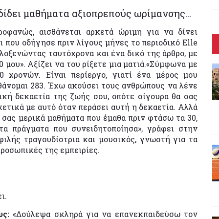
δίδει μαθήματα αξιοπρεπούς ωρίμανσης...
ροφανώς, αισθάνεται αρκετά ώριμη για να δίνει
 που οδήγησε πριν λίγους μήνες το περιοδικό Elle
λοξενώντας ταυτόχρονα και ένα δικό της άρθρο, με
0 μου». Αξίζει να του ρίξετε μια ματιά.«Σύμφωνα με
0 χρονών. Είναι περίεργο, γιατί ένα μέρος μου
σθάνομαι 283. Έχω ακούσει τους ανθρώπους να λένε
τική δεκαετία της ζωής σου, οπότε σίγουρα θα σας
ετικά με αυτό όταν περάσει αυτή η δεκαετία. Αλλά
 σας μερικά μαθήματα που έμαθα πριν φτάσω τα 30,
τα πράγματα που συνειδητοποίησα», γράφει στην
ιλής τραγουδίστρια και μουσικός, γνωστή για τα
προσωπικές της εμπειρίες.
ι.
υς:
«Δούλεψα σκληρά για να επανεκπαιδεύσω τον