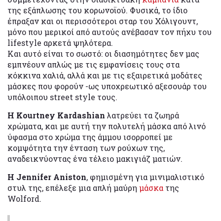
της εξάπλωσης του κορωνοϊού. Φυσικά, το ίδιο
έπραξαν και οι περισσότεροι σταρ του Χόλιγουντ,
μόνο που μερικοί από αυτούς ανέβασαν τον πήχυ του
lifestyle αρκετά ψηλότερα.
Και αυτό είναι το σωστό: οι διασημότητες δεν μας
εμπνέουν απλώς με τις εμφανίσεις τους στα
κόκκινα χαλιά, αλλά και με τις εξαιρετικά μοδάτες
μάσκες που φορούν -ως υποχρεωτικό αξεσουάρ του
υπόλοιπου street style τους.
Η Kourtney Kardashian
λατρεύει τα ζωηρά
χρώματα, και με αυτή την πολυτελή μάσκα από λινό
ύφασμα στο χρώμα της άμμου ισορροπεί με
κομψότητα την ένταση των ρούχων της,
αναδεικνύοντας ένα τέλειο μακιγιάζ ματιών.
Η Jennifer Aniston
, φημισμένη για μινιμαλιστικό
στυλ της, επέλεξε μια απλή μαύρη
μάσκα
της
Wolford.