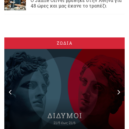
Ο Jamie Oliver βρέθηκε στην Αθήνα για
48 ώρες και μας έκανε το τραπέζι
ΖΩΔΙΑ