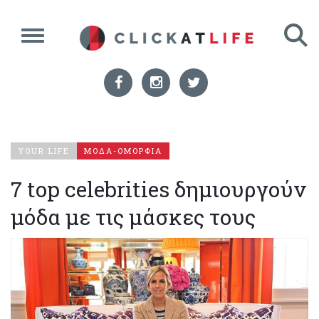
YOUR LIFE
ΜΟΔΑ-ΟΜΟΡΦΙΑ
7 top celebrities δημιουργούν
μόδα με τις μάσκες τους