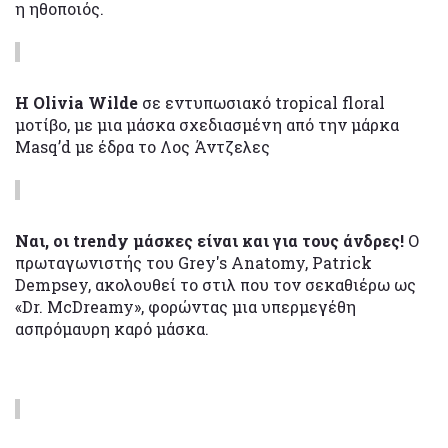
η ηθοποιός.
Η Olivia Wilde
σε εντυπωσιακό tropical floral
μοτίβο, με μια μάσκα σχεδιασμένη από την μάρκα
Masq’d με έδρα το Λος Άντζελες
Ναι, οι trendy μάσκες είναι και για τους άνδρες!
Ο
πρωταγωνιστής του Grey's Anatomy, Patrick
Dempsey, ακολουθεί το στιλ που τον σεκαθιέρω ως
«Dr. McDreamy», φορώντας μια υπερμεγέθη
ασπρόμαυρη καρό μάσκα.