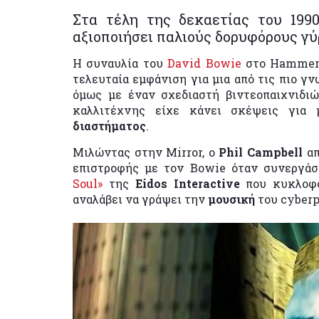
Στα τέλη της δεκαετίας του 199
αξιοποιήσει παλιούς δορυφόρους γύ
Η συναυλία του
David Bowie
στο Hammers
τελευταία εμφάνιση για μια από τις πιο γ
όμως με έναν σχεδιαστή βιντεοπαιχνιδιώ
καλλιτέχνης είχε κάνει σκέψεις για
διαστήματος
.
Μιλώντας στην Mirror, ο
Phil Campbell
απ
επιστροφής με τον Bowie όταν συνεργάσ
Soul»
της
Eidos Interactive
που κυκλοφό
αναλάβει να γράψει την
μουσική
του cyber