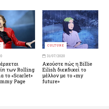
E
CULTURE
20
31/07/2020
 έρχεται
Ακούστε πώς η Billie
ίπ των Rolling
Eilish διεκδικεί το
ια το «Scarlet»
μέλλον με το «my
Jimmy Page
future»