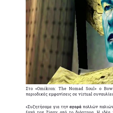
Στο «Omikron: The Nomad Soul» ο Bowi
περιοδικές εμφανίσεις σε virtual συναυλίες
«Συζητήσαμε για την
αγορά
πολλών παλιώ
ξανά τον Ziggy από το διάστημα. Η ιδέα