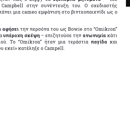
ο Campbell στην συνέντευξη του. Ο σχεδιαστής
άνει μια cameo εμφάνιση στο βιντεοπαιχνίδι ως ο
α
αφήσει
την περσόνα του ως Bowie στο “Omikron”
ια
υπέροχη σκέψη
– επιζητούσε την
ανωνυμία
κάτι
ιού. Το “Omikron” ήταν μια τεράστια
παγίδα
και
υ εκεί» κατέληξε ο Campell.