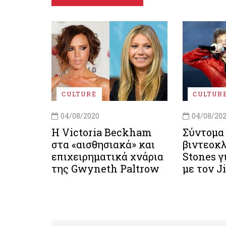
CULTURE
CULTUR
04/08/2020
04/08/20
Η Victoria Beckham
Σύντομα
στα «αισθησιακά» και
βιντεοκλ
επιχειρηματικά χνάρια
Stones γ
της Gwyneth Paltrow
με τον 