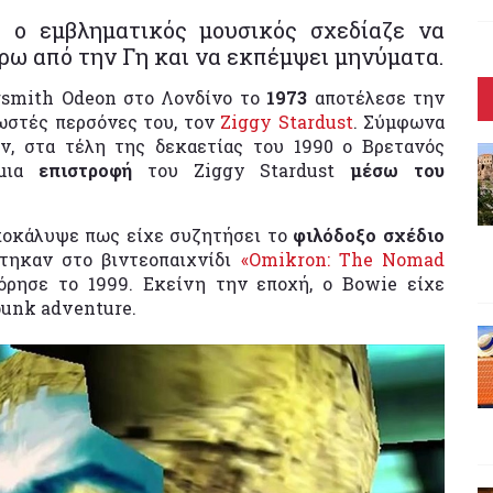
0 ο εμβληματικός μουσικός σχεδίαζε να
ρω από την Γη και να εκπέμψει μηνύματα.
mith Odeon στο Λονδίνο το
1973
αποτέλεσε την
νωστές περσόνες του, τον
Ziggy Stardust
. Σύμφωνα
ν, στα τέλη της δεκαετίας του 1990 ο Βρετανός
 μια
επιστροφή
του Ziggy Stardust
μέσω του
οκάλυψε πως είχε συζητήσει το
φιλόδοξο σχέδιο
τηκαν στο βιντεοπαιχνίδι
«Omikron: The Nomad
ρησε το 1999. Εκείνη την εποχή, ο Bowie είχε
punk adventure.