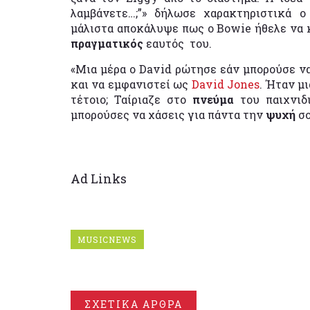
λαμβάνετε…;”» δήλωσε χαρακτηριστικά 
μάλιστα αποκάλυψε πως ο Bowie ήθελε να κ
πραγματικός
εαυτός του.
«Μια μέρα ο David ρώτησε εάν μπορούσε ν
και να εμφανιστεί ως
David Jones
. Ήταν μ
τέτοιο; Ταίριαζε στο
πνεύμα
του παιχνιδ
μπορούσες να χάσεις για πάντα την
ψυχή
σο
Ad Links
MUSICNEWS
ΣΧΕΤΙΚΑ ΑΡΘΡΑ