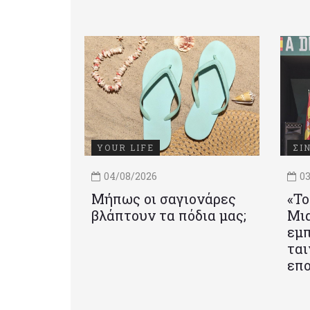
YOUR LIFE
ΣΙ
04/08/2026
03
Μήπως οι σαγιονάρες
«Το
βλάπτουν τα πόδια μας;
Mια
εμπ
ται
επο