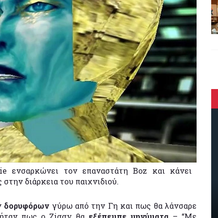
e ενσαρκώνει τον επαναστάτη Boz και κάνει
 στην διάρκεια του παιχνιδιού.
ν
δορυφόρων
γύρω από την Γη και πως θα λάνσαρε
 ήταν πως ο Ziggy θα
εξέπεμπε μηνύματα
– “Με