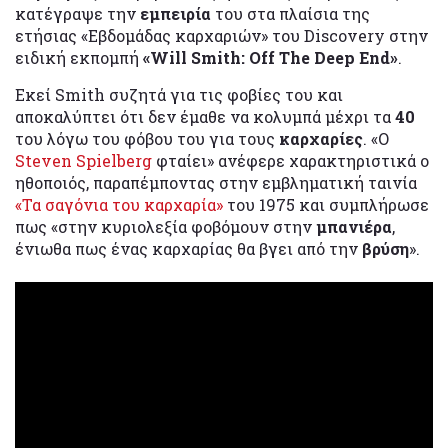
κατέγραψε την
εμπειρία
του στα πλαίσια της
ετήσιας «Εβδομάδας καρχαριών» του Discovery στην
ειδική εκπομπή
«Will Smith: Off The Deep End»
.
Εκεί Smith συζητά για τις φοβίες του και
αποκαλύπτει ότι δεν έμαθε να κολυμπά μέχρι τα
40
του λόγω του φόβου του για τους
καρχαρίες
. «Ο
Steven Spielberg
φταίει» ανέφερε χαρακτηριστικά ο
ηθοποιός, παραπέμποντας στην εμβληματική ταινία
«Τα σαγόνια του καρχαρία»
του 1975 και συμπλήρωσε
πως «στην κυριολεξία φοβόμουν στην
μπανιέρα
,
ένιωθα πως ένας καρχαρίας θα βγει από την
βρύση
».