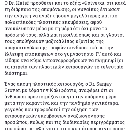
Ο Dr. Hatef προσθέτει και το εξής: «Φαίνεται, ότι κατά
τη διάρκεια της απομόνωσης, οι γυναίκες ένιωσαν
την ανάγκη να αναζητήσουν μεγαλύτερες και πιο
πολυεπίπεδες πλαστικές επεμβάσεις, αφού
ανακάλυπταν μέρα με τη μέρα ότι όχι μόνο το
πρόσωπό τους, αλλά και η κοιλιά όπως και οι γλουτοί
τους αποθήκευαν μαζικά λίπος εξαιτίας της
υπερκατανάλωσης τροφών συνδυαστικά με την
έλλειψη επισκέψεων στο γυμναστήριο. Γι’ αυτό και
είδαμε ένα κύμα λιποαναρροφήσεων να πλημμυρίζει
τα ιατρεία των πλαστικών χειρουργών το τελευταίο
διάστημα».
Ένας ακόμη πλαστικός χειρουργός, ο Dr. Sanjay
Grover, με έδρα την Καλιφόρνια, αναφέρει ότι οι
άνθρωποι προετοιμάζονται για την επόμενη μέρα
μετά την καραντίνα και την πανδημία γενικότερα,
γεγονός που τροφοδοτεί την αύξηση των
χειρουργικών επεμβάσεων αναζωογόνησης
προσώπου, καθώς και τις διαδικασίες περιγράμματος
του σώματος. «Φαίνεται ότι ο κυριότερος κινητήριος