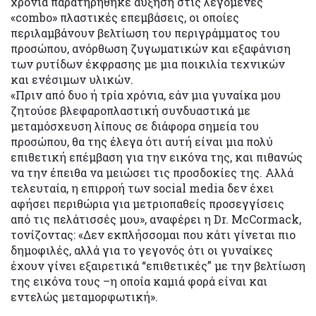
χρονιά παρατηρήθηκε αύξηση στις λεγόμενες
«combo» πλαστικές επεμβάσεις, οι οποίες
περιλαμβάνουν βελτίωση του περιγράμματος του
προσώπου, ανόρθωση ζυγωματικών και εξαφάνιση
των ρυτίδων έκφρασης με μια ποικιλία τεχνικών
και ενέσιμων υλικών.
«Πριν από δυο ή τρία χρόνια, εάν μια γυναίκα μου
ζητούσε βλεφαροπλαστική συνδυαστικά με
μεταμόσχευση λίπους σε διάφορα σημεία του
προσώπου, θα της έλεγα ότι αυτή είναι μια πολύ
επιθετική επέμβαση για την εικόνα της, και πιθανώς
να την έπειθα να μειώσει τις προσδοκίες της. Αλλά
τελευταία, η επιρροή των social media δεν έχει
αφήσει περιθώρια για μετριοπαθείς προσεγγίσεις
από τις πελάτισσές μου», αναφέρει η Dr. McCormack,
τονίζοντας: «Δεν εκπλήσσομαι που κάτι γίνεται πιο
δημοφιλές, αλλά για το γεγονός ότι οι γυναίκες
έχουν γίνει εξαιρετικά “επιθετικές” με την βελτίωση
της εικόνα τους –η οποία καμιά φορά είναι και
εντελώς μεταμορφωτική».