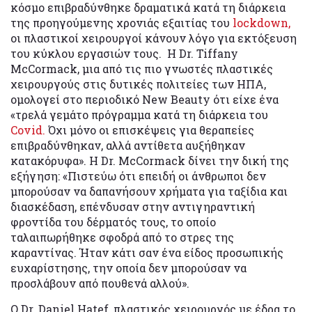
κόσμο επιβραδύνθηκε δραματικά κατά τη διάρκεια
της προηγούμενης χρονιάς εξαιτίας του
lockdown,
οι πλαστικοί χειρουργοί κάνουν λόγο για εκτόξευση
του κύκλου εργασιών τους. Η Dr. Tiffany
McCormack, μια από τις πιο γνωστές πλαστικές
χειρουργούς στις δυτικές πολιτείες των ΗΠΑ,
ομολογεί στο περιοδικό New Beauty ότι είχε ένα
«τρελά γεμάτο πρόγραμμα κατά τη διάρκεια του
Covid.
Όχι μόνο οι επισκέψεις για θεραπείες
επιβραδύνθηκαν, αλλά αντίθετα αυξήθηκαν
κατακόρυφα». Η Dr. McCormack δίνει την δική της
εξήγηση: «Πιστεύω ότι επειδή οι άνθρωποι δεν
μπορούσαν να δαπανήσουν χρήματα για ταξίδια και
διασκέδαση, επένδυσαν στην αντιγηραντική
φροντίδα του δέρματός τους, το οποίο
ταλαιπωρήθηκε σφοδρά από το στρες της
καραντίνας. Ήταν κάτι σαν ένα είδος προσωπικής
ευχαρίστησης, την οποία δεν μπορούσαν να
προσλάβουν από πουθενά αλλού».
Ο Dr. Daniel Hatef, πλαστικός χειρουργός με έδρα το