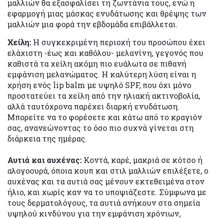
μαλλιών θα εξασφαλίσει τη ζωντάνια τους, ενώ η
εφαρμογή μιας μάσκας ενυδάτωσης και θρέψης των
μαλλιών μια φορά την εβδομάδα επιβάλλεται.
Χείλη:
Η συγκεκριμένη περιοχή του προσώπου έχει
ελάχιστη -έως και καθόλου- μελανίνη, γεγονός που
καθιστά τα χείλη ακόμη πιο ευάλωτα σε πιθανή
εμφάνιση μελανώματος. Η καλύτερη λύση είναι η
χρήση ενός lip balm με υψηλό SPF, που όχι μόνο
προστατεύει τα χείλη από την ηλιακή ακτινοβολία,
αλλά ταυτόχρονα παρέχει διαρκή ενυδάτωση.
Μπορείτε να το φορέσετε και κάτω από το κραγιόν
σας, ανανεώνοντας το όσο πιο συχνά γίνεται στη
διάρκεια της ημέρας.
Αυτιά και αυχένας:
Κοντά, καρέ, μακριά σε κότσο ή
αλογοουρά, όποια κουπ και στιλ μαλλιών επιλέξετε, ο
αυχένας και τα αυτιά σας μένουν εκτεθειμένα στον
ήλιο, και χωρίς καν να το υποψιάζεστε. Σύμφωνα με
τους δερματολόγους, τα αυτιά ανήκουν στα σημεία
υψηλού κινδύνου για την εμφάνιση χρόνιων,