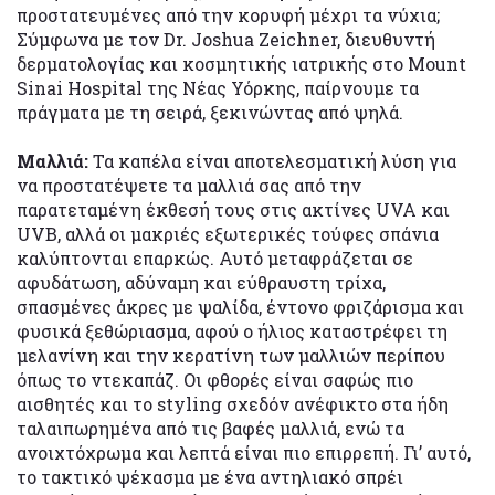
προστατευμένες από την κορυφή μέχρι τα νύχια;
Σύμφωνα με τον Dr. Joshua Zeichner, διευθυντή
δερματολογίας και κοσμητικής ιατρικής στο Mount
Sinai Hospital της Νέας Υόρκης, παίρνουμε τα
πράγματα με τη σειρά, ξεκινώντας από ψηλά.
Μαλλιά:
Τα καπέλα είναι αποτελεσματική λύση για
να προστατέψετε τα μαλλιά σας από την
παρατεταμένη έκθεσή τους στις ακτίνες UVA και
UVB, αλλά οι μακριές εξωτερικές τούφες σπάνια
καλύπτονται επαρκώς. Αυτό μεταφράζεται σε
αφυδάτωση, αδύναμη και εύθραυστη τρίχα,
σπασμένες άκρες με ψαλίδα, έντονο φριζάρισμα και
φυσικά ξεθώριασμα, αφού ο ήλιος καταστρέφει τη
μελανίνη και την κερατίνη των μαλλιών περίπου
όπως το ντεκαπάζ. Οι φθορές είναι σαφώς πιο
αισθητές και το styling σχεδόν ανέφικτο στα ήδη
ταλαιπωρημένα από τις βαφές μαλλιά, ενώ τα
ανοιχτόχρωμα και λεπτά είναι πιο επιρρεπή. Γι’ αυτό,
το τακτικό ψέκασμα με ένα αντηλιακό σπρέι