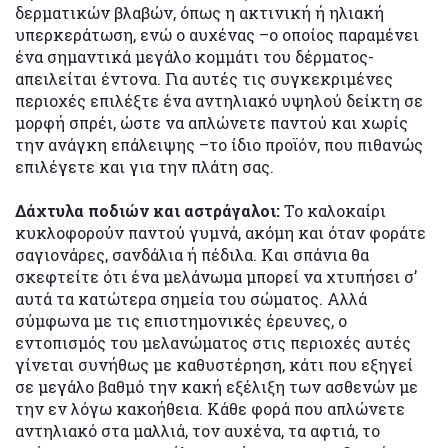
δερματικών βλαβών, όπως η ακτινική ή ηλιακή
υπερκεράτωση, ενώ ο αυχένας –ο οποίος παραμένει
ένα σημαντικά μεγάλο κομμάτι του δέρματος-
απειλείται έντονα. Για αυτές τις συγκεκριμένες
περιοχές επιλέξτε ένα αντηλιακό υψηλού δείκτη σε
μορφή σπρέι, ώστε να απλώνετε παντού και χωρίς
την ανάγκη επάλειψης –το ίδιο προϊόν, που πιθανώς
επιλέγετε και για την πλάτη σας.
Δάχτυλα ποδιών και αστράγαλοι:
Το καλοκαίρι
κυκλοφορούν παντού γυμνά, ακόμη και όταν φοράτε
σαγιονάρες, σανδάλια ή πέδιλα. Και σπάνια θα
σκεφτείτε ότι ένα μελάνωμα μπορεί να χτυπήσει σ’
αυτά τα κατώτερα σημεία του σώματος. Αλλά
σύμφωνα με τις επιστημονικές έρευνες, ο
εντοπισμός του μελανώματος στις περιοχές αυτές
γίνεται συνήθως με καθυστέρηση, κάτι που εξηγεί
σε μεγάλο βαθμό την κακή εξέλιξη των ασθενών με
την εν λόγω κακοήθεια. Κάθε φορά που απλώνετε
αντηλιακό στα μαλλιά, τον αυχένα, τα αφτιά, το