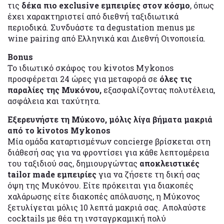
τις
δέκα πιο exclusive εμπειρίες στον κόσμο
, όπως
έχει χαρακτηριστεί από διεθνή ταξιδιωτικά
περιοδικά. Συνδυάστε τα degustation menus με
wine pairing από Ελληνικά και Διεθνή Οινοποιεία.
Bonus
Το ιδιωτικό σκάφος του kivotos Mykonos
προσφέρεται 24 ώρες για μεταφορά σε
όλες τις
παραλίες της Μυκόνου,
εξασφαλίζοντας πολυτέλεια,
ασφάλεια και ταχύτητα.
Εξερευνήστε τη Μύκονο, μόλις λίγα βήματα μακριά
από το kivotos Mykonos
Μία ομάδα καταρτισμένων concierge βρίσκεται στη
διάθεσή σας για να φροντίσει για κάθε λεπτομέρεια
του ταξιδιού σας, δημιουργώντας
αποκλειστικές
tailor made εμπειρίες
για να ζήσετε τη δική σας
όψη της Μυκόνου. Είτε πρόκειται για διακοπές
χαλάρωσης είτε διακοπές απόλαυσης, η Μύκονος
ξετυλίγεται μόλις 10 λεπτά μακριά σας. Απολαύστε
cocktails με θέα τη ινσταγρκαμική πολύ