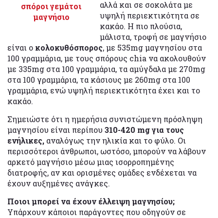
αλλά και σε σοκολάτα με
σπόροι γεμάτοι
υψηλή περιεκτικότητα σε
μαγνήσιο
κακάο. Η πιο πλούσια,
μάλιστα, τροφή σε μαγνήσιο
είναι ο
κολοκυθόσπορος
, με 535mg μαγνησίου στα
100 γραμμάρια, με τους σπόρους chia να ακολουθούν
με 335mg στα 100 γραμμάρια, τα αμύγδαλα με 270mg
στα 100 γραμμάρια, τα κάσιους με 260mg στα 100
γραμμάρια, ενώ υψηλή περιεκτικότητα έχει και το
κακάο.
Σημειώστε ότι η ημερήσια συνιστώμενη πρόσληψη
μαγνησίου είναι περίπου
310-420 mg για τους
ενήλικες,
αναλόγως την ηλικία και το φύλο. Οι
περισσότεροι άνθρωποι, ωστόσο, μπορούν να λάβουν
αρκετό μαγνήσιο μέσω μιας ισορροπημένης
διατροφής, αν και ορισμένες ομάδες ενδέχεται να
έχουν αυξημένες ανάγκες.
Ποιοι μπορεί να έχουν έλλειψη μαγνησίου;
Υπάρχουν κάποιοι παράγοντες που οδηγούν σε