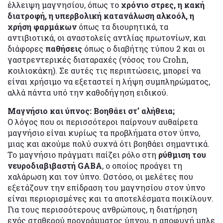
έλλειψη μαγνησίου, όπως το
χρόνιο στρες, η κακή
διατροφή, η υπερβολική κατανάλωση αλκοόλ, η
χρήση φαρμάκων
όπως τα διουρητικά, τα
αντιβιοτικά, οι αναστολείς αντλίας πρωτονίων, και
διάφορες
παθήσεις
όπως ο διαβήτης τύπου 2 και οι
γαστρεντερικές διαταραχές (νόσος του Crohn,
κοιλιοκάκη). Σε αυτές τις περιπτώσεις, μπορεί να
είναι χρήσιμο να εξεταστεί η λήψη συμπληρώματος,
αλλά πάντα υπό την καθοδήγηση ειδικού.
Μαγνήσιο και ύπνος: Βοηθάει στ’ αλήθεια;
Ο λόγος που οι περισσότεροι παίρνουν αυθαίρετα
μαγνήσιο είναι κυρίως τα προβλήματα στον ύπνο,
μιας και ακούμε πολύ συχνά ότι βοηθάει σημαντικά.
Το μαγνήσιο πράγματι παίζει ρόλο στη
ρύθμιση του
νευροδιαβιβαστή GABA
, ο οποίος προάγει τη
χαλάρωση και τον ύπνο. Ωστόσο, οι μελέτες που
εξετάζουν την επίδραση του μαγνησίου στον ύπνο
είναι περιορισμένες και τα αποτελέσματα ποικίλουν.
Για τους περισσότερους ανθρώπους, η διατήρηση
ενός σταθερού προγράμματος ύπνου, η αποφυγή μπλε