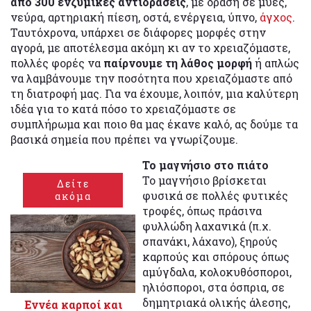
από 300 ενζυμικές αντιδράσεις
, με δράση σε μύες,
νεύρα, αρτηριακή πίεση, οστά, ενέργεια, ύπνο,
άγχος
.
Ταυτόχρονα, υπάρχει σε διάφορες μορφές στην
αγορά, με αποτέλεσμα ακόμη κι αν το χρειαζόμαστε,
πολλές φορές να
παίρνουμε τη λάθος μορφή
ή απλώς
να λαμβάνουμε την ποσότητα που χρειαζόμαστε από
τη διατροφή μας. Για να έχουμε, λοιπόν, μια καλύτερη
ιδέα για το κατά πόσο το χρειαζόμαστε σε
συμπλήρωμα και ποιο θα μας έκανε καλό, ας δούμε τα
βασικά σημεία που πρέπει να γνωρίζουμε.
Το μαγνήσιο στο πιάτο
Το μαγνήσιο βρίσκεται
Δείτε
φυσικά σε πολλές φυτικές
ακόμα
τροφές, όπως πράσινα
φυλλώδη λαχανικά (π.χ.
σπανάκι, λάχανο), ξηρούς
καρπούς και σπόρους όπως
αμύγδαλα, κολοκυθόσποροι,
ηλιόσποροι, στα όσπρια, σε
δημητριακά ολικής άλεσης,
Εννέα καρποί και