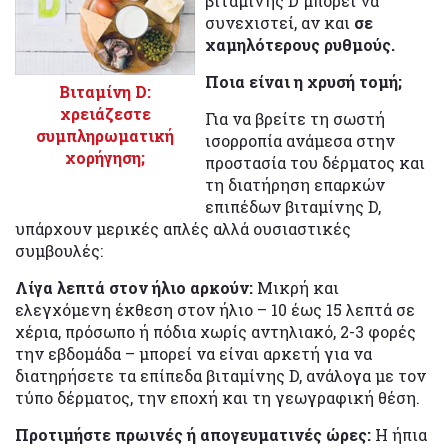
βιταμίνης D μπορεί να
συνεχιστεί, αν και
σε
χαμηλότερους ρυθμούς.
Ποια είναι η χρυσή τομή;
Βιταμίνη D:
χρειάζεστε
Για να βρείτε τη σωστή
συμπληρωματική
ισορροπία ανάμεσα στην
χορήγηση;
προστασία του δέρματος και
τη διατήρηση επαρκών
επιπέδων βιταμίνης D,
υπάρχουν μερικές απλές αλλά ουσιαστικές
συμβουλές:
Λίγα λεπτά στον ήλιο αρκούν:
Μικρή και
ελεγχόμενη έκθεση στον ήλιο – 10 έως 15 λεπτά σε
χέρια, πρόσωπο ή πόδια χωρίς αντηλιακό, 2-3 φορές
την εβδομάδα – μπορεί να είναι αρκετή για να
διατηρήσετε τα επίπεδα βιταμίνης D, ανάλογα με τον
τύπο δέρματος, την εποχή και τη γεωγραφική θέση.
Προτιμήστε πρωινές ή απογευματινές ώρες:
Η ήπια