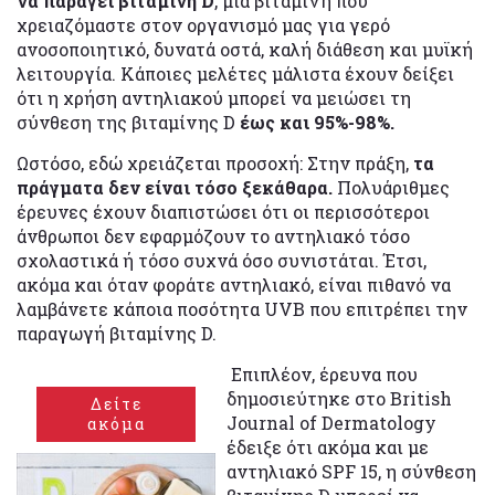
να παράγει βιταμίνη D
, μια βιταμίνη που
χρειαζόμαστε στον οργανισμό μας για γερό
ανοσοποιητικό, δυνατά οστά, καλή διάθεση και μυϊκή
λειτουργία. Κάποιες μελέτες μάλιστα έχουν δείξει
ότι η χρήση αντηλιακού μπορεί να μειώσει τη
σύνθεση της βιταμίνης D
έως και 95%-98%.
Ωστόσο, εδώ χρειάζεται προσοχή: Στην πράξη,
τα
πράγματα δεν είναι τόσο ξεκάθαρα.
Πολυάριθμες
έρευνες έχουν διαπιστώσει ότι οι περισσότεροι
άνθρωποι δεν εφαρμόζουν το αντηλιακό τόσο
σχολαστικά ή τόσο συχνά όσο συνιστάται. Έτσι,
ακόμα και όταν φοράτε αντηλιακό, είναι πιθανό να
λαμβάνετε κάποια ποσότητα UVB που επιτρέπει την
παραγωγή βιταμίνης D.
Επιπλέον, έρευνα που
δημοσιεύτηκε στο British
Δείτε
Journal of Dermatology
ακόμα
έδειξε ότι ακόμα και με
αντηλιακό SPF 15, η σύνθεση