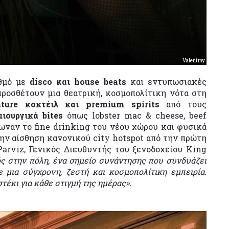
Valentiny
υθμό με
disco και house beats
και εντυπωσιακές
προσθέτουν μια θεατρική, κοσμοπολίτικη νότα στη
ature κοκτέιλ και premium spirits
από τους
μιουργικά bites
όπως lobster mac & cheese, beef
ρωναν το fine drinking του νέου χώρου και φυσικά
ην αίσθηση κανονικού city hotspot από την πρώτη
arviz, Γενικός Διευθυντής του ξενοδοχείου King
ός στην πόλη, ένα σημείο συνάντησης που συνδυάζει
 μια σύγχρονη, ζεστή και κοσμοπολίτικη εμπειρία.
στέκι για κάθε στιγμή της ημέρας».