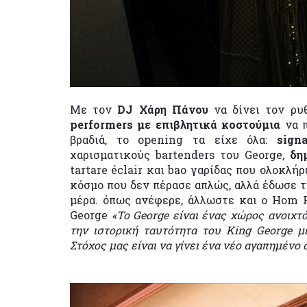
Με τον
DJ Χάρη Πάνου
να δίνει τον ρ
performers με επιβλητικά κοστούμια
να 
βραδιά, το opening τα είχε όλα:
sign
χαρισματικούς bartenders του George,
δη
tartare éclair και bao γαρίδας που ολοκλή
κόσμο που δεν πέρασε απλώς, αλλά έδωσε τ
μέρα. όπως ανέφερε, άλλωστε και ο Hom P
George
«Το
George
είναι ένας χώρος ανοιχτ
την ιστορική ταυτότητα του
King
George
με
Στόχος μας είναι να γίνει ένα νέο αγαπημένο 