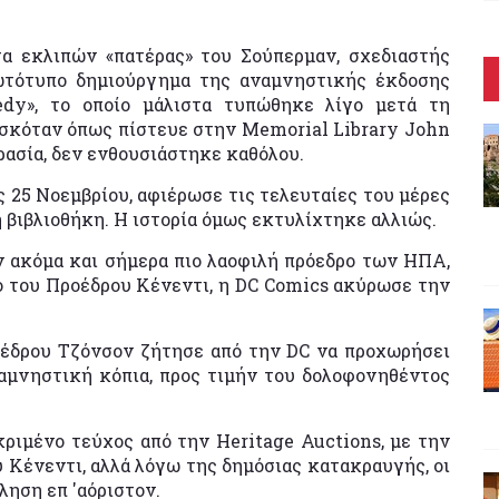
α εκλιπών «πατέρας» του Σούπερμαν, σχεδιαστής
ρωτότυπο δημιούργημα της αναμνηστικής έκδοσης
edy», το οποίο μάλιστα τυπώθηκε λίγο μετά τη
ισκόταν όπως πίστευε στην Memorial Library John
ρασία, δεν ενθουσιάστηκε καθόλου.
ις 25 Νοεμβρίου, αφιέρωσε τις τελευταίες του μέρες
 βιβλιοθήκη. Η ιστορία όμως εκτυλίχτηκε αλλιώς.
ν ακόμα και σήμερα πιο λαοφιλή πρόεδρο των ΗΠΑ,
ο του Προέδρου Κένεντι, η DC Comics ακύρωσε την
οέδρου Τζόνσον ζήτησε από την DC να προχωρήσει
αμνηστική κόπια, προς τιμήν του δολοφονηθέντος
ριμένο τεύχος από την Heritage Auctions, με την
 Κένεντι, αλλά λόγω της δημόσιας κατακραυγής, οι
ληση επ 'αόριστον.