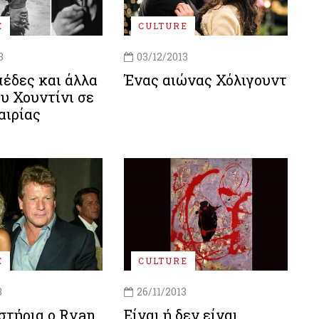
E
CULTURE
3
03/12/2013
πέδες και άλλα
Ένας αιώνας Χόλιγουντ
υ Χουντίνι σε
αιρίας
E
CULTURE
3
26/11/2013
στήρια ο Ryan
Είναι ή δεν είναι