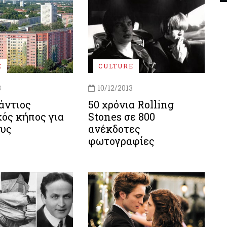
E
CULTURE
3
10/12/2013
άντιος
50 χρόνια Rolling
ός κήπος για
Stones σε 800
υς
ανέκδοτες
φωτογραφίες