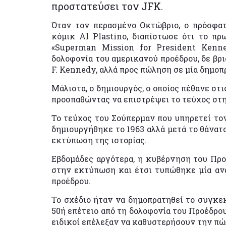
προστατεύσει τον JFK.
Όταν τον περασμένο Οκτώβριο, ο πρόσφατ
κόμικ Al Plastino, διαπίστωσε ότι το π
«Superman Mission for President Kenn
δολοφονία του αμερικανού προέδρου, δε βρ
F. Kennedy, αλλά προς πώληση σε μία δημοπ
Μάλιστα, ο δημιουργός, ο οποίος πέθανε στ
προσπαθώντας να επιστρέψει το τεύχος στη
Το τεύχος του Σούπερμαν που υπηρετεί το
δημιουργήθηκε το 1963 αλλά μετά το θάνατ
εκτύπωση της ιστορίας.
Εβδομάδες αργότερα, η κυβέρνηση του Πρ
στην εκτύπωση και έτσι τυπώθηκε μία αν
προέδρου.
Το σχέδιο ήταν να δημοπρατηθεί το συγκεκ
50ή επέτειο από τη δολοφονία του Προέδρου
ειδικοί επέλεξαν να καθυστερήσουν την πώ