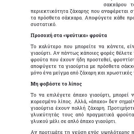
σακχάρου τ
περιεκτικότητα ζάχαρης που αναφέρεται στ
τα πρόσθετα σάκχαρα. Αποφύγετε κάθε προ
συστατικό.
Προσοχή στα «ψεύτικα» φρούτα
Το καλύτερο που μπορείτε να κάνετε, εί
γιαούρτι. Αν πάντως κάποιες φορές θέλετε 
φρούτα που έχουν ήδη προστεθεί, φροντίσ
αποφύγετε τα γιαούρτια με πρόσθετα σάκχα
μόνο ένα μείγμα από ζάχαρη και χρωστικές
Μη φοβάστε το λίπος
Το να επιλέγετε άπαχο γιαούρτι, μπορεί 
κορεσμένο λίπος. Αλλά, «άπαχο» δεν σημαί
γιαούρτια έχουν πολλή ζάχαρη. Προτιμήστ
γλυκύτητάς τους από πραγματικά φρούτα
γλυκού μέλι σε απλό άπαχο γιαούρτι.
Αν προτιμάτε τη γεύση ενός υψηλότερης πε