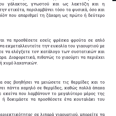
ου γάλακτος, γνωστού και ως λακτόζη και η
ην ετικέτα, περιλαμβάνει τόσο τα φυσικά, όσο και
ϊόν που απαριθμεί τη ζάχαρη ως πρώτο ή δεύτερο
ναι να προσθέσετε εσείς φρέσκα φρούτα σε απλό
να εκμεταλλευτείτε την ευκολία του γιαουρτιού με
τε να ελέγξετε τον κατάλογο των συστατικών και
ρα. Διαφορετικά, πιθανώς το γιαούρτι να περιέχει
 ή χυμό λαχανικών.
να σας βοηθήσει να μειώσετε τις θερμίδες και το
νει πάντα χαμηλό σε θερμίδες, καθώς πολλά άπαχα
ε εκείνα που λαμβάνουν το μεγαλύτερο μέρος της
 ή δοκιμάστε να προσθέσετε ένα κουταλάκι του
ριεκτικότητας σε λιπαρά γιαουρτιού, μπορείτε να