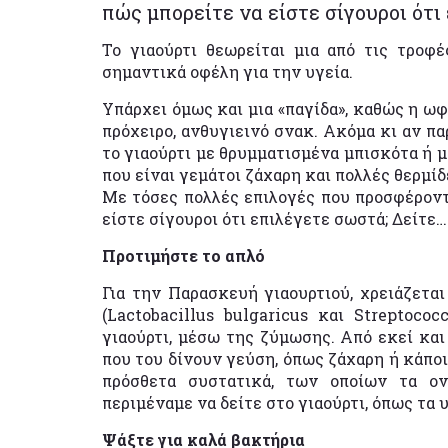
πώς μπορείτε να είστε σίγουροι ότι 
Το γιαούρτι θεωρείται μια από τις τροφ
σημαντικά οφέλη για την υγεία.
Υπάρχει όμως και μια «παγίδα», καθώς η ωφ
πρόχειρο, ανθυγιεινό σνακ. Ακόμα κι αν π
το γιαούρτι με θρυμματισμένα μπισκότα ή μ
που είναι γεμάτοι ζάχαρη και πολλές θερμίδ
Με τόσες πολλές επιλογές που προσφέροντ
είστε σίγουροι ότι επιλέγετε σωστά; Δείτε…
Προτιμήστε το απλό
Για την Παρασκευή γιαουρτιού, χρειάζετα
(Lactobacillus bulgaricus και Streptoco
γιαούρτι, μέσω της ζύμωσης. Από εκεί και
που του δίνουν γεύση, όπως ζάχαρη ή κάπο
πρόσθετα συστατικά, των οποίων τα ο
περιμέναμε να δείτε στο γιαούρτι, όπως τα
Ψάξτε για καλά βακτήρια