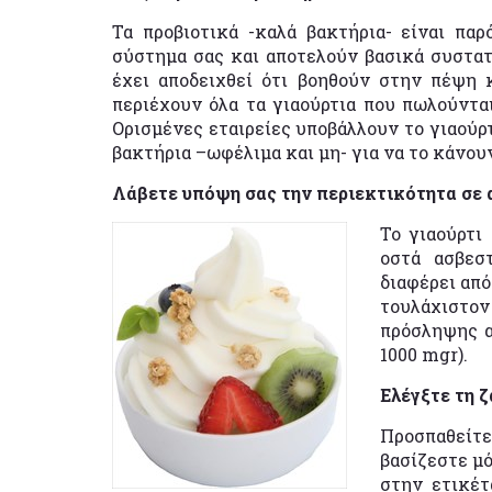
Τα προβιοτικά -καλά βακτήρια- είναι πα
σύστημα σας και αποτελούν βασικά συστατι
έχει αποδειχθεί ότι βοηθούν στην πέψη 
περιέχουν όλα τα γιαούρτια που πωλούντα
Ορισμένες εταιρείες υποβάλλουν το γιαούρτ
βακτήρια –ωφέλιμα και μη- για να το κάνου
Λάβετε υπόψη σας την περιεκτικότητα σε 
Το γιαούρτι
οστά ασβεστ
διαφέρει από
τουλάχιστο
πρόσληψης α
1000 mgr).
Ελέγξτε τη 
Προσπαθείτε
βασίζεστε μ
στην ετικέτ