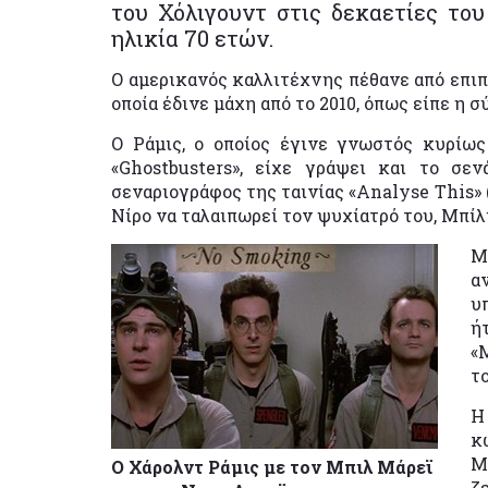
του Χόλιγουντ στις δεκαετίες του 
ηλικία 70 ετών.
Ο αμερικανός καλλιτέχνης πέθανε από επιπ
οποία έδινε μάχη από το 2010, όπως είπε η σ
Ο Ράμις, o οποίος έγινε γνωστός κυρίω
«Ghostbusters», είχε γράψει και το σε
σεναριογράφος της ταινίας «Analyse This» 
Νίρο να ταλαιπωρεί τον ψυχίατρό του, Μπίλ
Μ
α
υ
ή
«
τ
Η
κ
Μ
Ο Χάρολντ Ράμις με τον Μπιλ Μάρεϊ
ζ