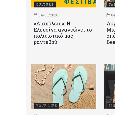
CULTURE
ΤΑ
04/08/2026
04
«Αισχύλεια»: Η
Αύγ
Ελευσίνα ανανεώνει το
Μια
πολιτιστικό μας
από
ραντεβού
Be
YOUR LIFE
ΣΙ