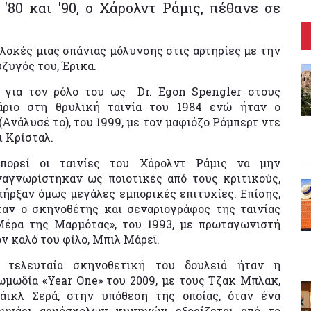
'80 και '90, ο Χάρολντ Ράμις, πέθανε σε
λοκές μιας σπάνιας μόλυνσης στις αρτηρίες με την
ύζυγός του, Έρικα.
ς για τον ρόλο του ως Dr. Egon Spengler στους
νάριο στη θρυλική ταινία του 1984 ενώ ήταν ο
(Ανάλυσέ το), του 1999, με τον μαφιόζο Ρόμπερτ ντε
ι Κρίσταλ.
πορεί οι ταινίες του Χάρολντ Ράμις να μην
ναγνωρίστηκαν ως ποιοτικές από τους κριτικούς,
πήρξαν όμως μεγάλες εμπορικές επιτυχίες. Επίσης,
ταν ο σκηνοθέτης και σεναριογράφος της ταινίας
Μέρα της Μαρμότας», του 1993, με πρωταγωνιστή
ον καλό του φίλο, Μπιλ Μάρεϊ.
 τελευταία σκηνοθετική του δουλειά ήταν η
ωμωδία «Year One» του 2009, με τους Τζακ Μπλακ,
άικλ Σερά, στην υπόθεση της οποίας, όταν ένα
ευγάρι αργόσχολων κυνηγών εξορίζεται από το