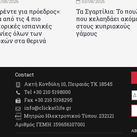
/08/2026
03/08/2026
ρέντε για πρόεδρος»:
Τα Σγαρτίλια: Το που
 από τις 4 πιο
που κελαηδάει ακόμ
ορικές ισπανικές
στους κυπριακούς
νίες όλων των
γάμους
χών στα θερινά
Contact
Ακτή Κονδύλη 10, Πειραιάς ΤΚ 18545
Tel +30 210 5198000
Fax +30 210 5198295
info@clickatlife.gr
Μητρώο Ηλεκτρονικού Τύπου: 232121
Αριθμός ΓΕΜΗ: 159656107001
A