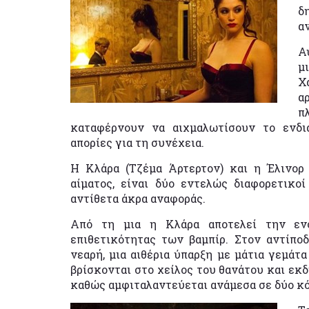
δ
α
Α
μ
Χ
α
π
καταφέρνουν να αιχμαλωτίσουν το ενδι
απορίες για τη συνέχεια.
Η Κλάρα (Τζέμα Άρτερτον) και η Έλινορ 
αίματος, είναι δύο εντελώς διαφορετικο
αντίθετα άκρα αναφοράς.
Από τη μια η Κλάρα αποτελεί την ενσ
επιθετικότητας των βαμπίρ. Στον αντίπο
νεαρή, μια αιθέρια ύπαρξη με μάτια γεμάτ
βρίσκονται στο χείλος του θανάτου και εκδ
καθώς αμφιταλαντεύεται ανάμεσα σε δύο κ