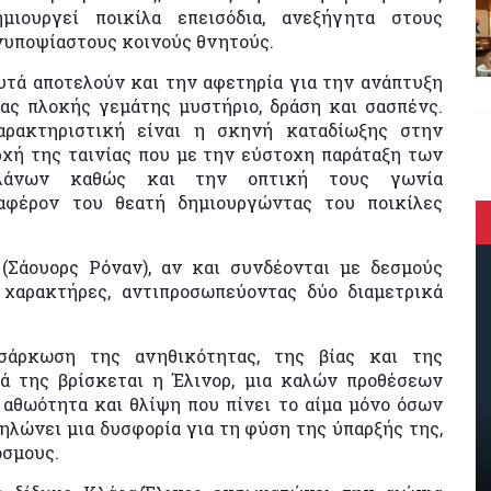
ημιουργεί ποικίλα επεισόδια, ανεξήγητα στους
νυποψίαστους κοινούς θνητούς.
υτά αποτελούν και την αφετηρία για την ανάπτυξη
ιας πλοκής γεμάτης μυστήριο, δράση και σασπένς.
αρακτηριστική είναι η σκηνή καταδίωξης στην
ρχή της ταινίας που με την εύστοχη παράταξη των
λάνων καθώς και την οπτική τους γωνία
αφέρον του θεατή δημιουργώντας του ποικίλες
(Σάουορς Ρόναν), αν και συνδέονται με δεσμούς
ί χαρακτήρες, αντιπροσωπεύοντας δύο διαμετρικά
άρκωση της ανηθικότητας, της βίας και της
δά της βρίσκεται η Έλινορ, μια καλών προθέσεων
α αθωότητα και θλίψη που πίνει το αίμα μόνο όσων
ηλώνει μια δυσφορία για τη φύση της ύπαρξής της,
όσμους.