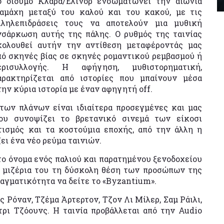
ο δίδυμο Κλάρα/Έλινορ ενσωματώνει την αιώνια
ιαμάχη μεταξύ του καλού και του κακού, με τις
λληλεπιδράσεις τους να αποτελούν μια μυθική
νσάρκωση αυτής της πάλης. Ο ρυθμός της ταινίας
κολουθεί αυτήν την αντίθεση μεταφέροντάς μας
πό σκηνές βίας σε σκηνές ρομαντικού ρεμβασμού ή
ερισυλλογής. Η αφήγηση, μυθιστορηματική,
αρακτηρίζεται από ιστορίες που μπαίνουν μέσα
την κύρια ιστορία με έναν αφηγητή off.
των πλάνων είναι ιδιαίτερα προσεγμένες και μας
ου συνοψίζει το βρετανικό σινεμά των είκοσι
τισμός και τα κοστούμια εποχής, από την άλλη η
ει ένα νέο ρεύμα ταινιών.
το όνομα ενός παλιού και παρατημένου ξενοδοχείου
η μιζέρια του τη δύσκολη θέση των προσώπων της
ραγματικότητα να δείτε το «Byzantium».
ς Ρόναν, Τζέμα Άρτερτον, Τζον Λι Μίλερ, Σαμ Ράιλι,
ρι Τζόουνς. Η ταινία προβάλλεται από την Audio