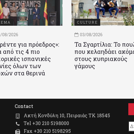
ΝΕΜΑ
CULTURE
/08/2026
03/08/2026
ρέντε για πρόεδρος»:
Τα Σγαρτίλια: Το που
 από τις 4 πιο
που κελαηδάει ακόμ
ορικές ισπανικές
στους κυπριακούς
νίες όλων των
γάμους
χών στα θερινά
Contact
Ακτή Κονδύλη 10, Πειραιάς ΤΚ 18545
Tel +30 210 5198000
Fax +30 210 5198295