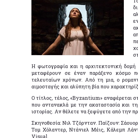
Τ
δ
α
ε
α
α
π
χ
σ
Η φωτογραφία και η αρχιτεκτονική δομή 
μεταφέρουν σε έναν παράξενο κόσμο π
τελευταίων χρόνων. Από τη μια, ο ρομαν
αιμοσταγής και αλύπητη βία που χαρακτηρίζ
Ο τίτλος, τέλος, «Byzantium» αναφέρεται σ
που αντανακλά με την ακαταστασία και τ
ιστορίας. Αν θέλετε να ξεφύγετε από την π
Σκηνοθεσία: Νιλ Τζόρνταν. Παίζουν: Σάουορ
Τομ Χόλαντερ, Ντάνιελ Μέις, Κάλεμπ Λάντ
Visual.