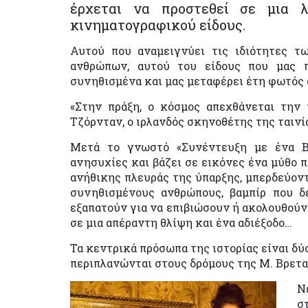
έρχεται να προστεθεί σε μια λ
κινηματογραφικού είδους.
Αυτού που αναμειγνύει τις ιδιότητες 
ανθρώπων, αυτού του είδους που μας 
συνηθισμένα και μας μεταφέρει έτη φωτός 
«Στην πράξη, ο κόσμος απεχθάνεται την 
Τζόρνταν, ο ιρλανδός σκηνοθέτης της ταινί
Μετά το γνωστό «Συνέντευξη με ένα Βρ
ανησυχίες και βάζει σε εικόνες ένα μύθο π
ανήθικης πλευράς της ύπαρξης, μπερδεύοντ
συνηθισμένους ανθρώπους, βαμπίρ που δ
εξαπατούν για να επιβιώσουν ή ακολουθούν 
σε μια απέραντη θλίψη και ένα αδιέξοδο…
Τα κεντρικά πρόσωπα της ιστορίας είναι δύ
περιπλανώνται στους δρόμους της Μ. Βρεταν
Ν
σ