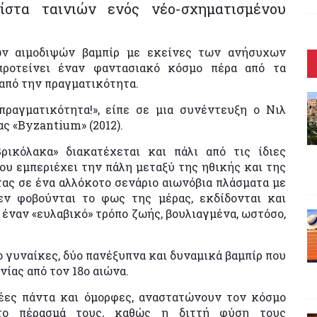
ίστα ταινιών ενός νέο-σχηματισμένου
των αιμοδιψών βαμπίρ με εκείνες των ανήσυχων
προτείνει έναν φαντασιακό κόσμο πέρα από τα
από την πραγματικότητα.
πραγματικότητα!», είπε σε μια συνέντευξη ο Νιλ
ας «Byzantium» (2012).
ικόλακα» διακατέχεται και πάλι από τις ίδιες
ου εμπεριέχει την πάλη μεταξύ της ηθικής και της
ας σε ένα αλλόκοτο σενάριο αιωνόβια πλάσματα με
εν φοβούνται το φως της μέρας, εκδίδονται και
έναν «ευλαβικό» τρόπο ζωής, βουλιαγμένα, ωστόσο,
ο γυναίκες, δύο πανέξυπνα και δυναμικά βαμπίρ που
ίας από τον 18ο αιώνα.
έες πάντα και όμορφες, αναστατώνουν τον κόσμο
το πέρασμά τους, καθώς η διττή φύση τους