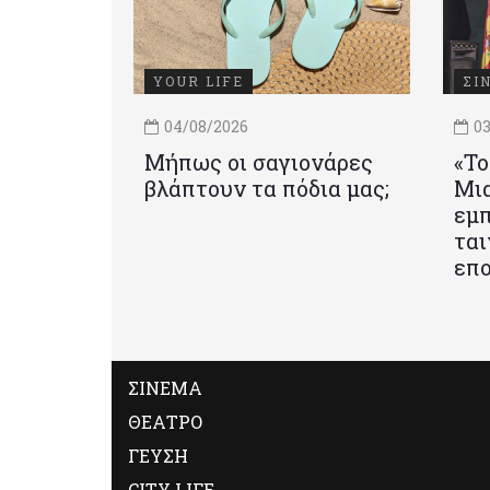
YOUR LIFE
ΣΙ
04/08/2026
03
Μήπως οι σαγιονάρες
«Το
βλάπτουν τα πόδια μας;
Mια
εμπ
ται
επο
ΣΙΝΕΜΑ
ΘΕΑΤΡΟ
ΓΕΥΣΗ
CITY LIFE