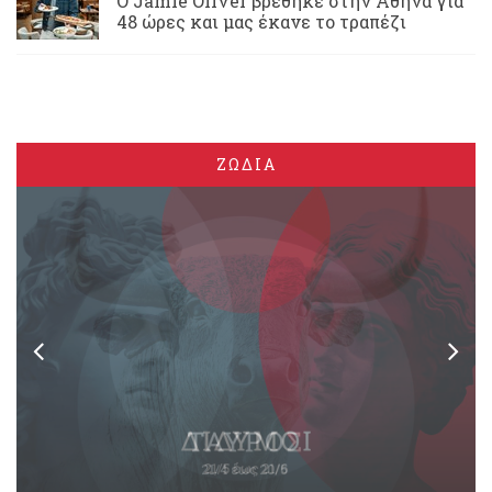
Ο Jamie Oliver βρέθηκε στην Αθήνα για
48 ώρες και μας έκανε το τραπέζι
ΖΩΔΙΑ