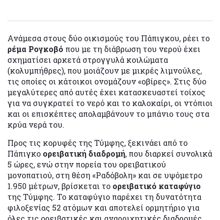
Ανάμεσα στους δύο οικισμούς του Πάπιγκου, ρέει το
ρέμα Ρογκοβό
που με τη διάβρωση του νερού έχει
σχηματίσει αρκετά στρογγυλά κοιλώματα
(κολυμπήθρες), που μοιάζουν με μικρές λιμνούλες,
τις οποίες οι κάτοικοι ονομάζουν «οβίρες». Στις δύο
μεγαλύτερες από αυτές έχει κατασκευαστεί τοίχος
για να συγκρατεί το νερό και το καλοκαίρι, οι ντόπιοι
και οι επισκέπτες απολαμβάνουν το μπάνιο τους στα
κρύα νερά του.
Προς τις κορυφές της Τύμφης, ξεκινάει από το
Πάπιγκο
ορειβατική διαδρομή
, που διαρκεί συνολικά
5 ώρες, ενώ στην πορεία του ορειβατικού
μονοπατιού, στη θέση «Ραδόβολη» και σε υψόμετρο
1.950 μέτρων, βρίσκεται το
ορειβατικό καταφύγιο
της Τύμφης. Το καταφύγιο παρέχει τη δυνατότητα
φιλοξενίας 52 ατόμων και αποτελεί ορμητήριο για
όλες τις ορειβατικές και αναρριχητικές διαδρομές