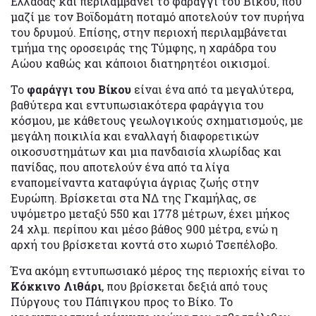
Ελλάδας και περιλαμβάνει το φαράγγι του Βίκου, που
μαζί με τον Βοϊδομάτη ποταμό αποτελούν τον πυρήνα
του δρυμού. Επίσης, στην περιοχή περιλαμβάνεται
τμήμα της οροσειράς της Τύμφης, η χαράδρα του
Αώου καθώς και κάποιοι διατηρητέοι οικισμοί.
Το
φαράγγι του Βίκου
είναι ένα από τα μεγαλύτερα,
βαθύτερα και εντυπωσιακότερα φαράγγια του
κόσμου, με κάθετους γεωλογικούς σχηματισμούς, με
μεγάλη ποικιλία και εναλλαγή διαφορετικών
οικοσυστημάτων και μια πανδαισία χλωρίδας και
πανίδας, που αποτελούν ένα από τα λίγα
εναπομείναντα καταφύγια άγριας ζωής στην
Ευρώπη. Βρίσκεται στα ΝΔ της Γκαμήλας, σε
υψόμετρο μεταξύ 550 και 1778 μέτρων, έχει μήκος
24 χλμ. περίπου και μέσο βάθος 900 μέτρα, ενώ η
αρχή του βρίσκεται κοντά στο χωριό Τσεπέλοβο.
Ένα ακόμη εντυπωσιακό μέρος της περιοχής είναι το
Κόκκινο Λιθάρι
, που βρίσκεται δεξιά από τους
Πύργους του Πάπιγκου προς το Βίκο. Το