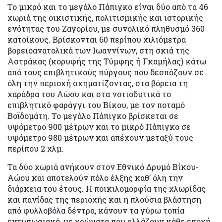
To μικρό και το μεγάλο Πάπιγκο είναι δύο από τα 46
χωριά της οικιστικής, πολιτισμικής και ιστορικής
ενότητας του Ζαγορίου, με συνολικό πληθυσμό 360
κατοίκους. Βρίσκονται 60 περίπου χιλιόμετρα
βορειοανατολικά των Ιωαννίνων, στη σκιά της
Αστράκας (κορυφής της Τύμφης ή Γκαμήλας) κάτω
από τους επιβλητικούς πύργους που δεσπόζουν σε
όλη την περιοχή σχηματίζοντας, στα βόρεια τη
χαράδρα του Αώου και στα νοτιοδυτικά το
επιβλητικό φαράγγι του Βίκου, με τον ποταμό
Βοϊδομάτη. Το μεγάλο Πάπιγκο βρίσκεται σε
υψόμετρο 900 μέτρων και το μικρό Πάπιγκο σε
υψόμετρο 980 μέτρων και απέχουν μεταξύ τους
περίπου 2 χλμ.
Τα δύο χωριά ανήκουν στον Εθνικό Δρυμό Βίκου-
Αώου και αποτελούν πόλο έλξης καθ’ όλη την
διάρκεια του έτους. Η ποικιλομορφία της χλωρίδας
και πανίδας της περιοχής και η πλούσια βλάστηση
από φυλλοβόλα δέντρα, κάνουν τα γύρω τοπία
εντυπωσιακά, με χρώματα που αλλάζουν κάθε εποχή