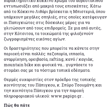
χαρακτηριστικό κόκκινο χρώμα του ασβεστόλιθου
εντυπωσιάζει από μακριά τους επισκέπτες. Κάτω
από το Κόκκινο Λιθάρι βρίσκεται η Μπιστεριά, όπου
υπάρχουν μεγάλες σπηλιές, στις οποίες κατέφευγαν
οι Παπιγκιώτες στις δύσκολες μέρες για να
γλιτώσουν από τους επιδρομείς. Σε μια από αυτές,
στην Κότσιτσα, τα τοιχώματά της φιλοξενούν
ζωγραφισμένες εικόνες αγίων.
Οι δραστηριότητες που μπορείτε να κάνετε στην
περιοχή είναι πολλές: πεζοπορία, ιππασία,
αναρρίχηση, ορειβασία, rafting, κανό / καγιάκ,
mountain bike και φυσικά να… γυμνάσετε το
στομάχι σας με τα νόστιμα τοπικά εδέσματα.
Θερμές ευχαριστίες στον πρόεδρο της τοπικής
κοινότητας του Πάπιγκου, κ. Σπύρο Τσουμάνη και
την κοινότητα Πάπιγκου για την παροχή
πληροφοριακού υλικού: www.papigo.gr .
Πώς θα πάτε