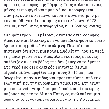
προς της κορυφές της Τύμφης. Τους καλοκαιρινούς
μήνες λειτουργεί καθημερινά και προσφέρεται
φαγητό, ενώ το χειμώνα κατόπιν συνεννόησης με
τον υπεύθυνο (πληροφορίες στο τηλέφωνο: 6973
223100, υπεύθυνος καταφυγίου, κ. Γεώργιος Ροκάς).
Σε υψόμετρο 2.050 μέτρων, ανάμεσα στις κορυφές
Λάπατος και Πλόσκος, σε ένα μοναδικό φυσικό τοπίο,
βρίσκεται η μυθική
Δρακόλιμνη
. Παλαιότερα
πίστευαν ότι είναι μια πολύ βαθιά λίμνη, που τα νερά
της απολήγουν στον Αώο, αλλά νεότερες έρευνες
απέδειξαν πως το βάθος της δεν ξεπερνά τα 5μέτρα.
Στα νερά της ζει ο αλπικός Τρίτωνας (tritus
alpestris), ένα αμφίβιο με μήκους 8 - 12 εκ., που
θεωρείται σπάνιο είδος και προστατεύεται από την
ελληνική και την ευρωπαϊκή νομοθεσία. Στη λίμνη
μπορεί κανείς να φτάσει μετά από 4 περίπου ώρες
πεζοπορίας από το Μικρό Πάπιγκο, ενώ απέχει μία
ώρα από το οργανωμένο καταφύγιο της Αστράκας.
Το πιο ξεχωριστό κομμάτι του Πάπιγκου είναι οι