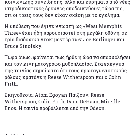
κοινωνικής συνείδησης, αλλά και ευρήματα από νέες
ιατροδικαστικές έρευνες αποδεικνύουν, τώρα πια,
ότι οι τρεις τους δεν είχαν σχέση με το έγκλημα.
Η υπόθεση που έγινε γνωστή ως «West Memphis
Three» έχει ήδη παρουσιαστεί στη μεγάλη οθόνη, σε
τρία διαδοχικά ντοκιμαντέρ των Joe Berlinger και
Bruce Sinofsky.
Τώρα όμως, φαίνεται πως ήρθε η ώρα να απασχολήσει
και τον κινηματογράφο μυθοπλασίας. Στα εχέγγυα
της ταινίας σημείωστε ότι τους πρωταγωνιστικούς
ρόλους κρατάνε η Reese Witherspoon και ο Colin
Firth.
Σκηνοθεσία: Atom Egoyan Παίζουν: Reese
Witherspoon, Colin Firth, Dane DeHaan, Mireille
Enos. Η ταινία προβάλλεται από την Odeon.