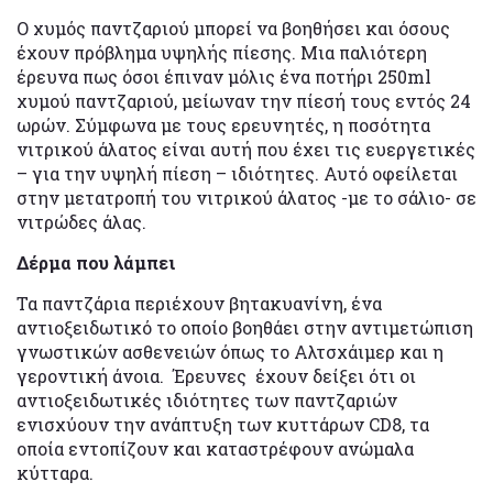
Ο χυμός παντζαριού μπορεί να βοηθήσει και όσους
έχουν πρόβλημα υψηλής πίεσης. Μια παλιότερη
έρευνα πως όσοι έπιναν μόλις ένα ποτήρι 250ml
χυμού παντζαριού, μείωναν την πίεσή τους εντός 24
ωρών. Σύμφωνα με τους ερευνητές, η ποσότητα
νιτρικού άλατος είναι αυτή που έχει τις ευεργετικές
– για την υψηλή πίεση – ιδιότητες. Αυτό οφείλεται
στην μετατροπή του νιτρικού άλατος -με το σάλιο- σε
νιτρώδες άλας.
Δέρμα που λάμπει
Τα παντζάρια περιέχουν βητακυανίνη, ένα
αντιοξειδωτικό το οποίο βοηθάει στην αντιμετώπιση
γνωστικών ασθενειών όπως το Αλτσχάιμερ και η
γεροντική άνοια. Έρευνες έχουν δείξει ότι οι
αντιοξειδωτικές ιδιότητες των παντζαριών
ενισχύουν την ανάπτυξη των κυττάρων CD8, τα
οποία εντοπίζουν και καταστρέφουν ανώμαλα
κύτταρα.