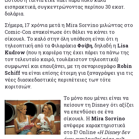
εισπρακτικά, συγκεντρώνοντας περίπου 30 εκατ.
δολάρια.
Σήμερα, 17 χρόνια μετά η Mira Sorvino μιλώντας στο
Comic-Con ανακοίνωσε ότι θέλει να κάνει το
σίκουελ. Το καλό στην όλη υπόθεση είναι ότι η
τηλεοπτική από τα Φιλαράκια
Φοίβη
, δηλαδή η
Lisa
Kudrow
(που η καριέρα της έχει πάρει τα πάνω της
τον τελευταίο καιρό, τουλάχιστον τηλεοπτικά)
συμφωνεί και επαυξάνει, με τη σεναριογράφο
Robin
Schiff
να είναι επίσης έτοιμη για ξαναγράψει για τις
νέες διασκεδαστικές περιπέτειες των τότε
κοριτσιών.
Το μόνο που μένει είναι να
πείσουν τη Disney ότι αξίζει
να επενδύσει σε ένα
σίκουελ. Η
Mira Sorvino
ανέφερε χαρακτηριστικά
στο E! Online
«Η Disney δεν
έχει αντιληφθεί πόσο cult