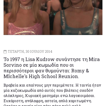
ΤΕΤΑΡΤΗ, 30 ΙΟΥΛΙΟΥ 2014
To 1997 η Lisa Kudrow συνάντησε τη Mira
Sorvino σε μία κωμωδία που οι
περισσότεροι φαν θυμούνται: Romy &
MIchelle's High School Reunion.
Βραβεία και επαίνους μην περιμένετε. Η ταινία ήταν
μία χαζοκωμωδία από αυτές που βλέπεις σχεδόν
ολόκληρες, Κυριακή μεσημέρι ενώ λαγοκοιμάσαι.
Ευχάριστη, ανάλαφρη, αστεία, απλά χαριτωμένη.
Ωστόσο η ταινία είχε πάει πάρα πολύ καλά