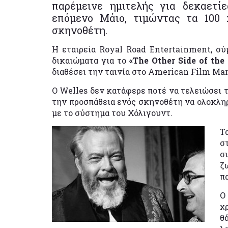
παρέμεινε ημιτελής για δεκαετί
επόμενο Μάιο, τιμώντας τα 100
σκηνοθέτη.
Η εταιρεία Royal Road Entertainment, σ
δικαιώματα για το
«The Other Side of th
διαθέσει την ταινία στο American Film Mar
Ο Welles δεν κατάφερε ποτέ να τελειώσει τ
την προσπάθεια ενός σκηνοθέτη να ολοκλη
με το σύστημα του Χόλιγουντ.
Τ
σ
σ
ζ
π
Ο
χ
θ