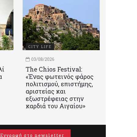
CITY LIFE
03/08/2026
λί
Τhe Chios Festival:
α
«Ένας φωτεινός φάρος
πολιτισμού, επιστήμης,
αριστείας και
εξωστρέφειας στην
καρδιά του Αιγαίου»
Εγγραφή στο newsletter