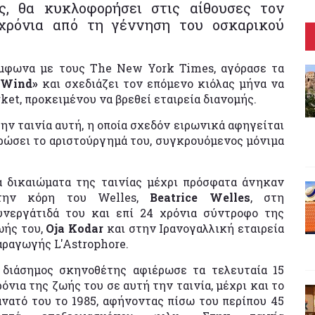
ες, θα κυκλοφορήσει στις αίθουσες τον
 χρόνια από τη γέννηση του οσκαρικού
ύμφωνα με τους The New York Times, αγόρασε τα
e Wind»
και σχεδιάζει τον επόμενο κιόλας μήνα να
ket, προκειμένου να βρεθεί εταιρεία διανομής.
ην ταινία αυτή, η οποία σχεδόν ειρωνικά αφηγείται
ρώσει το αριστούργημά του, συγκρουόμενος μόνιμα
α δικαιώματα της ταινίας μέχρι πρόσφατα άνηκαν
την κόρη του Welles,
Beatrice Welles
, στη
υνεργάτιδά του και επί 24 χρόνια σύντροφο της
ωής του,
Oja Kodar
και στην Ιρανογαλλική εταιρεία
αραγωγής L'Astrophore.
 διάσημος σκηνοθέτης αφιέρωσε τα τελευταία 15
ρόνια της ζωής του σε αυτή την ταινία, μέχρι και το
άνατό του το 1985, αφήνοντας πίσω του περίπου 45