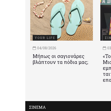
YOUR LIFE
ΣΙ
04/08/2026
03
Μήπως οι σαγιονάρες
«Το
βλάπτουν τα πόδια μας;
Mια
εμπ
ται
επο
ΣΙΝΕΜΑ