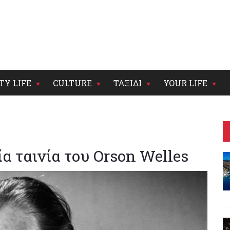
TY LIFE
CULTURE
ΤΑΞΙΔΙ
YOUR LIFE
ία ταινία του Orson Welles