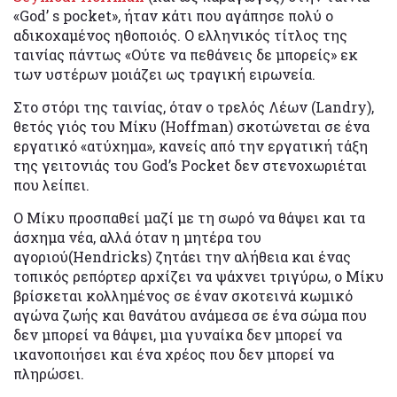
«God’ s pocket», ήταν κάτι που αγάπησε πολύ ο
αδικοχαμένος ηθοποιός. Ο ελληνικός τίτλος της
ταινίας πάντως «Ούτε να πεθάνεις δε μπορείς» εκ
των υστέρων μοιάζει ως τραγική ειρωνεία.
Στο στόρι της ταινίας, όταν ο τρελός Λέων (Landry),
θετός γιός του Μίκυ (Hoffman) σκοτώνεται σε ένα
εργατικό «ατύχημα», κανείς από την εργατική τάξη
της γειτονιάς του God’s Pocket δεν στενοχωριέται
που λείπει.
Ο Μίκυ προσπαθεί μαζί με τη σωρό να θάψει και τα
άσχημα νέα, αλλά όταν η μητέρα του
αγοριού(Hendricks) ζητάει την αλήθεια και ένας
τοπικός ρεπόρτερ αρχίζει να ψάχνει τριγύρω, ο Μίκυ
βρίσκεται κολλημένος σε έναν σκοτεινά κωμικό
αγώνα ζωής και θανάτου ανάμεσα σε ένα σώμα που
δεν μπορεί να θάψει, μια γυναίκα δεν μπορεί να
ικανοποιήσει και ένα χρέος που δεν μπορεί να
πληρώσει.