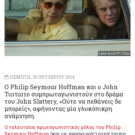
Lance Acord/IFC Films
ΠΕΜΠΤΗ, 30 ΟΚΤΩΒΡΙΟΥ 2014
O Philip Seymour Hoffman και ο John
Turturro συμπρωταγωνιστούν στο δράμα
του John Slattery, «Ούτε να πεθάνεις δε
μπορείς», αφήνοντας μία γλυκόπικρη
ανάμνηση.
Ο τελευταίος πρωταγωνιστικός ρόλος του Philip
Seymour Hoffman
(και ως παραγωγός) στην ταινία