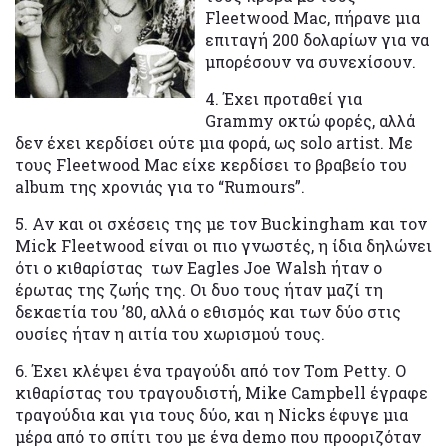
Fleetwood Mac, πήρανε μια
επιταγή 200 δολαρίων για να
μπορέσουν να συνεχίσουν.
4. Έχει προταθεί για
Grammy οκτώ φορές, αλλά
δεν έχει κερδίσει ούτε μια φορά, ως solo artist. Με
τους Fleetwood Mac είχε κερδίσει το βραβείο του
album της χρονιάς για το “Rumours”.
5. Αν και οι σχέσεις της με τον Buckingham και τον
Mick Fleetwood είναι οι πιο γνωστές, η ίδια δηλώνει
ότι ο κιθαρίστας των Eagles Joe Walsh ήταν ο
έρωτας της ζωής της. Οι δυο τους ήταν μαζί τη
δεκαετία του ’80, αλλά ο εθισμός και των δύο στις
ουσίες ήταν η αιτία του χωρισμού τους.
6. Έχει κλέψει ένα τραγούδι από τον Tom Petty. Ο
κιθαρίστας του τραγουδιστή, Mike Campbell έγραφε
τραγούδια και για τους δύο, και η Nicks έφυγε μια
μέρα από το σπίτι του με ένα demo που προοριζόταν