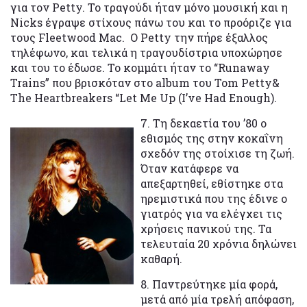
για τον Petty. Το τραγούδι ήταν μόνο μουσική και η
Nicks έγραψε στίχους πάνω του και το προόριζε για
τους Fleetwood Mac. Ο Petty την πήρε έξαλλος
τηλέφωνο, και τελικά η τραγουδίστρια υποχώρησε
και του το έδωσε. Το κομμάτι ήταν το “Runaway
Trains” που βρισκόταν στο album του Tom Petty&
The Heartbreakers “Let Me Up (I’ve Had Enough).
7. Τη δεκαετία του ’80 ο
εθισμός της στην κοκαΐνη
σχεδόν της στοίχισε τη ζωή.
Όταν κατάφερε να
απεξαρτηθεί, εθίστηκε στα
ηρεμιστικά που της έδινε ο
γιατρός για να ελέγχει τις
χρήσεις πανικού της. Τα
τελευταία 20 χρόνια δηλώνει
καθαρή.
8. Παντρεύτηκε μία φορά,
μετά από μία τρελή απόφαση,