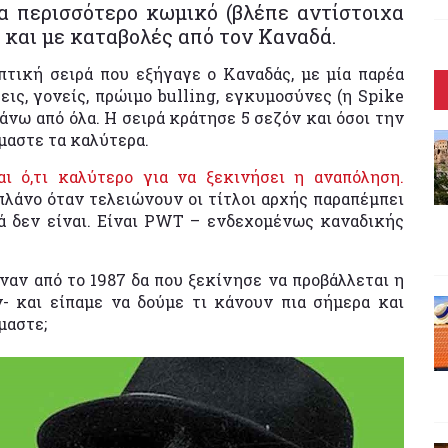
ρα περισσότερο κωμικό (βλέπε αντίστοιχα
) και με καταβολές από τον Καναδά.
πτική σειρά που εξήγαγε ο Καναδάς, με μία παρέα
ις, γονείς, πρώιμο bulling, εγκυμοσύνες (η Spike
πάνω από όλα. Η σειρά κράτησε 5 σεζόν και όσοι την
μαστε τα καλύτερα.
ι ό,τι καλύτερο για να ξεκινήσει η αναπόληση.
πλάνο όταν τελειώνουν οι τίτλοι αρχής παραπέμπει
ά δεν είναι. Είναι PWT – ενδεχομένως καναδικής
ναν από το 1987 δα που ξεκίνησε να προβάλλεται η
ν- και είπαμε να δούμε τι κάνουν πια σήμερα και
μαστε;