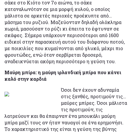
σάκε στο Κιότο τον 7ο αιώνα, το σάκε
καταναλωνόταν σε μια μορφή χυλού, ο οποίος
μάλιστα σε αρκετές περιοχές προέκυπτε από…
μάσημα του ρυζιού. Μαζεύονταν δηλαδή ολόκληρα
χωριά, μασούσαν το ρύζι κι έπειτα το έφτυναν σε
σκάφες. Σήμερα υπάρχουν περισσότεροι από 1600
ειδικοί στην παρασκευή αυτού του διάφανου ποτού,
με ποικιλίες που κυμαίνονται από γλυκό, μέχρι πιο
φρουτώδες, ενώ όταν σερβίρεται δροσερό,
αναδεικνύεται ακόμη περισσότερο η γεύση του.
Μαύρη μπίρα: η μαύρη ιρλανδική μπίρα που κάνει
καλό στην καρδιά
Όσοι δεν έχουν αδυναμία
στις ξανθές, προτιμούν τις…
μαύρες μπίρες. Όσοι μάλιστα
τις προτιμούν, τις
λατρεύουν και θα έπαιρναν ένα μπουκάλι μαύρη
μπίρα μαζί τους αν ήταν ναυαγοί σε ένα ερημονήσι.
Το χαρακτηριστικό της είναι η γεύση της βύνης