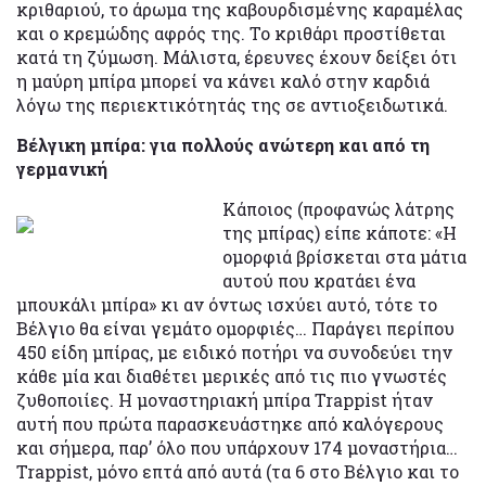
κριθαριού, το άρωμα της καβουρδισμένης καραμέλας
και ο κρεμώδης αφρός της. Το κριθάρι προστίθεται
κατά τη ζύμωση. Μάλιστα, έρευνες έχουν δείξει ότι
η μαύρη μπίρα μπορεί να κάνει καλό στην καρδιά
λόγω της περιεκτικότητάς της σε αντιοξειδωτικά.
Βέλγικη μπίρα: για πολλούς ανώτερη και από τη
γερμανική
Κάποιος (προφανώς λάτρης
της μπίρας) είπε κάποτε: «Η
ομορφιά βρίσκεται στα μάτια
αυτού που κρατάει ένα
μπουκάλι μπίρα» κι αν όντως ισχύει αυτό, τότε το
Βέλγιο θα είναι γεμάτο ομορφιές… Παράγει περίπου
450 είδη μπίρας, με ειδικό ποτήρι να συνοδεύει την
κάθε μία και διαθέτει μερικές από τις πιο γνωστές
ζυθοποιίες. Η μοναστηριακή μπίρα Trappist ήταν
αυτή που πρώτα παρασκευάστηκε από καλόγερους
και σήμερα, παρ’ όλο που υπάρχουν 174 μοναστήρια…
Trappist, μόνο επτά από αυτά (τα 6 στο Βέλγιο και το