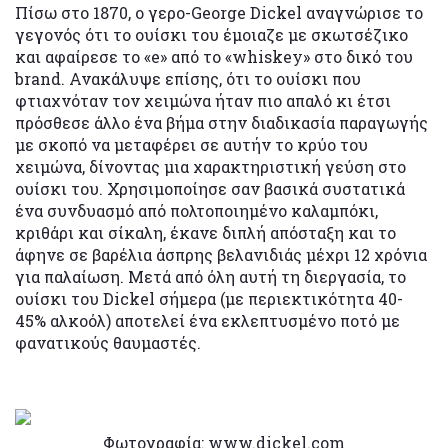
Πίσω στο 1870, ο γερο-George Dickel αναγνώρισε το
γεγονός ότι το ουίσκι του έμοιαζε με σκωτσέζικο
και αφαίρεσε το «e» από το «whiskey» στο δικό του
brand. Ανακάλυψε επίσης, ότι το ουίσκι που
φτιαχνόταν τον χειμώνα ήταν πιο απαλό κι έτσι
πρόσθεσε άλλο ένα βήμα στην διαδικασία παραγωγής
με σκοπό να μεταφέρει σε αυτήν το κρύο του
χειμώνα, δίνοντας μια χαρακτηριστική γεύση στο
ουίσκι του. Χρησιμοποίησε σαν βασικά συστατικά
ένα συνδυασμό από πολτοποιημένο καλαμπόκι,
κριθάρι και σίκαλη, έκανε διπλή απόσταξη και το
άφηνε σε βαρέλια άσπρης βελανιδιάς μέχρι 12 χρόνια
για παλαίωση. Μετά από όλη αυτή τη διεργασία, το
ουίσκι του Dickel σήμερα (με περιεκτικότητα 40-
45% αλκοόλ) αποτελεί ένα εκλεπτυσμένο ποτό με
φανατικούς θαυμαστές.
Φωτογραφία: www.dickel.com