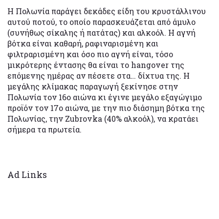
Η Πολωνία παράγει δεκάδες είδη του κρυστάλλινου
αυτού ποτού, το οποίο παρασκευάζεται από άμυλο
(συνήθως σίκαλης ή πατάτας) και αλκοόλ. Η αγνή
βότκα είναι καθαρή, ραφιναρισμένη και
φιλτραρισμένη και όσο πιο αγνή είναι, τόσο
μικρότερης έντασης θα είναι το hangover της
επόμενης ημέρας αν πέσετε στα… δίχτυα της. Η
μεγάλης κλίμακας παραγωγή ξεκίνησε στην
Πολωνία τον 16ο αιώνα κι έγινε μεγάλο εξαγώγιμο
προϊόν τον 17ο αιώνα, με την πιο διάσημη βότκα της
Πολωνίας, την Zubrovka (40% αλκοόλ), να κρατάει
σήμερα τα πρωτεία.
Ad Links