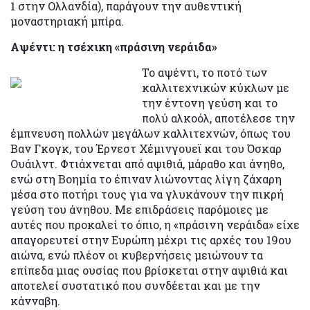
1 στην Ολλανδία), παράγουν την αυθεντική
μοναστηριακή μπίρα.
Αψέντι: η τσέχικη «πράσινη νεράιδα»
Το αψέντι, το ποτό των
καλλιτεχνικών κύκλων με
την έντονη γεύση και το
πολύ αλκοόλ, αποτέλεσε την
έμπνευση πολλών μεγάλων καλλιτεχνών, όπως του
Βαν Γκογκ, του Έρνεστ Χέμινγουεϊ και του Όσκαρ
Ουάιλντ. Φτιάχνεται από αψιθιά, μάραθο και άνηθο,
ενώ στη Βοημία το έπιναν λιώνοντας λίγη ζάχαρη
μέσα στο ποτήρι τους για να γλυκάνουν την πικρή
γεύση του άνηθου. Με επιδράσεις παρόμοιες με
αυτές που προκαλεί το όπιο, η «πράσινη νεράιδα» είχε
απαγορευτεί στην Ευρώπη μέχρι τις αρχές του 19ου
αιώνα, ενώ πλέον οι κυβερνήσεις μειώνουν τα
επίπεδα μιας ουσίας που βρίσκεται στην αψιθιά και
αποτελεί συστατικό που συνδέεται και με την
κάνναβη.