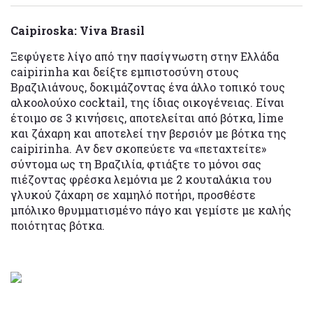
Caipiroska: Viva Brasil
Ξεφύγετε λίγο από την πασίγνωστη στην Ελλάδα
caipirinha και δείξτε εμπιστοσύνη στους
Βραζιλιάνους, δοκιμάζοντας ένα άλλο τοπικό τους
αλκοολούχο cocktail, της ίδιας οικογένειας. Είναι
έτοιμο σε 3 κινήσεις, αποτελείται από βότκα, lime
και ζάχαρη και αποτελεί την βερσιόν με βότκα της
caipirinha. Αν δεν σκοπεύετε να «πεταχτείτε»
σύντομα ως τη Βραζιλία, φτιάξτε το μόνοι σας
πιέζοντας φρέσκα λεμόνια με 2 κουταλάκια του
γλυκού ζάχαρη σε χαμηλό ποτήρι, προσθέστε
μπόλικο θρυμματισμένο πάγο και γεμίστε με καλής
ποιότητας βότκα.