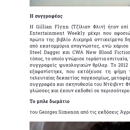
Η συγγραφέας
Η Gillian Flynn (Τζίλιαν Φλιν) ήταν επί
Entertainment Weekly μέχρι που αφοσιώ
πρώτο της βιβλίο Αιχμηρά αντικείμενα δ
από εκατομμύρια αναγνώστες, ενώ χάρισε
Steel Dagger και CWA New Blood Fiction
τόπος, το οποίο γνώρισε τεράστια επιτυχία
συγγραφείς ψυχολογικών θρίλερ. Το 2012
εξαφανίστηκε, που εκτόξευσε τη φήμη 
τελευταίας δεκαετίας παγκοσμίως, μεταφέρ
συγγραφέα και σκηνοθεσία του Ντέιβιντ Φί
γλώσσες και έχουν εκδοθεί σε περισσότερε
Το μπλε δωμάτιο
του Georges Simenon από τις εκδόσεις Άγρ